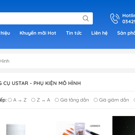
Hotli
0342
thiệu
Khuyến mãi Hot
Tin tức
Liên hệ
Sản ph
Hình
er
 CỤ USTAR - PHỤ KIỆN MÔ HÌNH
h Grade )
ếp:
A → Z
Z → A
Giá tăng dần
Giá giảm dần
 (Real
00)