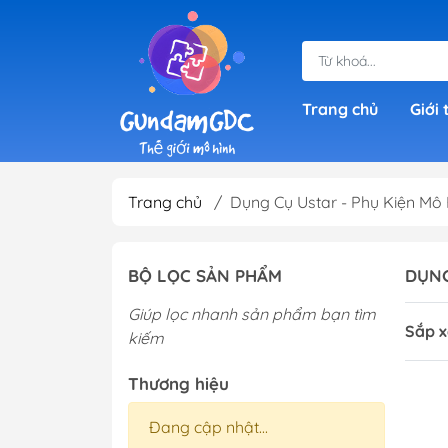
Trang chủ
Giới 
Trang chủ
/
Dụng Cụ Ustar - Phụ Kiện Mô 
Gundam Giá Rẻ
SD Gundam (Sup
BỘ LỌC SẢN PHẨM
DỤNG
Deformed)
HG Gundam ( Hig
Giúp lọc nhanh sản phẩm bạn tìm
Sắp x
kiếm
RG 1/144 Gundam
Grade)
Thương hiệu
IBO Gundam (1/1
Đang cập nhật...
RE 1/100 Gundam