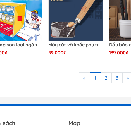
Kệ đựng sơn loại ngăn kéo UA-90061 Ustar
Máy cắt và khắc phụ trợ 3 mặt UA90905 Ustar
00₫
89.000₫
139.000₫
«
1
2
3
»
h sách
Map