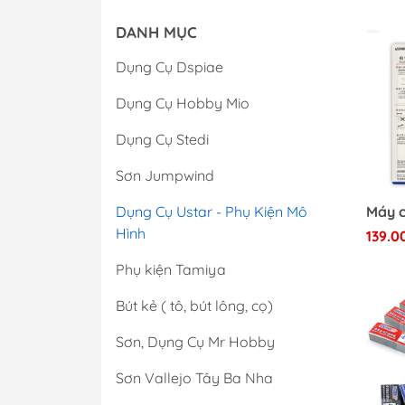
phụ kiện
DANH MỤC
Cọ Vẽ
Dụng Cụ Dspiae
Cưa, máy cắt & máy mài
Dụng Cụ Hobby Mio
Hộp dụng cụ cầm tay
Sơn Dầu
Dụng Cụ Stedi
Mô hình mecha/gundam
Sơn Jumpwind
Khác
Dụng Cụ Ustar - Phụ Kiện Mô
Máy khoan, máy vặn vít & phụ
Hình
139.0
kiện
Phụ kiện Tamiya
Bút kẻ ( tô, bút lông, cọ)
Sơn, Dụng Cụ Mr Hobby
Sơn Vallejo Tây Ba Nha