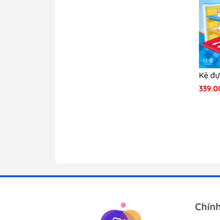
339.0
Chín