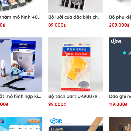
Giấy nhám mô hình 400-2500 - UA1613-UA1622 Ustar
Bộ lưỡi cưa đặc biệt cho cưa cầm tay UA-380 Ustar
0₫
89.000₫
209.000₫
Kìm cắt mô hình hợp kim carbon UA 91560 Ustar ( tặng dầu chống gỉ và đầu bọc ) - Dụng cụ mô hình
Bộ tách part UA90079 Ustar
000₫
99.000₫
119.000₫