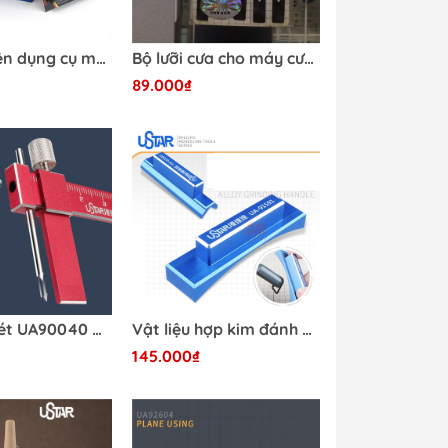
Bộ phụ kiện dụng cụ mô hình bàn chải bình rửa mô hình bàn chải làm sạch và bộ kim rửa Ustar
Bộ lưỡi cưa cho máy cưa cầm tay UA-370 Ustar
89.000₫
Dao ghi nét UA90040 Ustar - Dụng cụ mô hình
Vật liệu hợp kim đánh bóng mô hình UA-91591-91592 Ustar
145.000₫