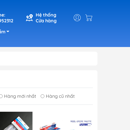
ne:
Hệ thống
952312
Cửa hàng
ẩm
Hàng mới nhất
Hàng cũ nhất