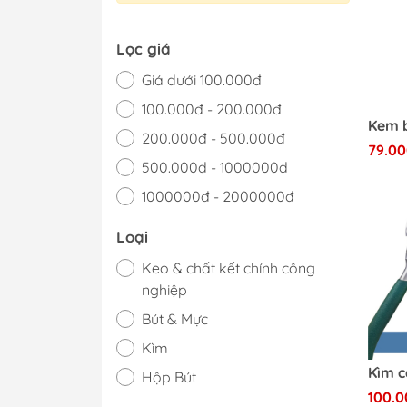
MG 1/100 Gundam
Grade)
Lọc giá
MGEX Gundam ( 
Giá dưới 100.000đ
Grade Ver.ka)
100.000đ - 200.000đ
PG Gundam (Perf
Grade)
200.000đ - 500.000đ
79.00
Mega Size Gund
500.000đ - 1000000đ
Gundam Bandai
1000000đ - 2000000đ
Gundam Daban
Giá trên 2000000đ
Loại
Gundam Jijia
Keo & chất kết chính công
nghiệp
Bút & Mực
Kìm
Hộp Bút
100.0
Giấy nhám, máy chà nhám và