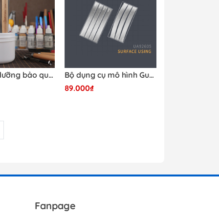
Dầu bảo dưỡng bảo quản dụng cụ kim loại chống gỉ UA-90911 Ustar
Bộ dụng cụ mô hình Gundam Ustar UA-92604-UA92605 Thước đo khoảng cách lỗ màng hình cung phẳng và khắc biến đổi
89.000₫
Fanpage