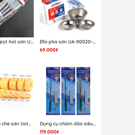
Ống nhỏ giọt hút sơn UA90015-UA90111 Ustar
Đĩa pha sơn UA-90020-UA90020A-UA90019-UA90017-UA90119 USTAR
69.000₫
Băng dính che sơn Ustar - Dụng cụ mô hình
Dụng cụ nhám dũa siêu mỏng nhỏ Metal sander Ustar UA 90696-97-98 - Dụng cụ mô hình
e
119.000₫