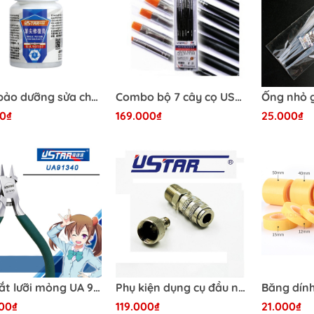
 (Master
Master
ect
Kem bảo dưỡng sửa chữa ngòi bút, cọ vẽ UA-90107 Ustar Brush repair cream
Combo bộ 7 cây cọ USTAR UA-90024 6972851080316
0₫
169.000₫
25.000₫
am
Kìm cắt lưỡi mỏng UA 91340 Ustar - Dụng cụ mô hình
Phụ kiện dụng cụ đầu nối nhanh Airbrush Ustar 170178
Dụng Cụ Dspia
00₫
119.000₫
21.000₫