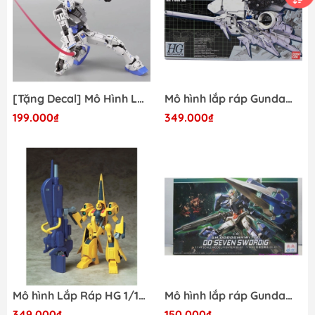
[Tặng Decal] Mô Hình Lắp Ráp G3 HG 1/144 THE GUNDAM BASE LIMITED RX-78-2 GUNDAM [BEYOND GLOBAL]
Mô hình lắp ráp Gundam HG 1/550 RX-78GP03 DENDROBIUM BANDAI 4573102628961
199.000₫
349.000₫
Mô hình Lắp Ráp HG 1/144 HGUC MSA-005 Methuss Bandai 4573102631442
Mô hình lắp ráp Gundam HG OO Seven Sword TTHongli 061
349.000₫
150.000₫