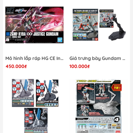
Mô hình lắp ráp HG CE Infinite Justice Gundam Bandai 4573102589309
Giá trưng bày Gundam HG RG Action Base 2 Black Đen - Gray Xám (Display) Bandai
450.000₫
100.000₫