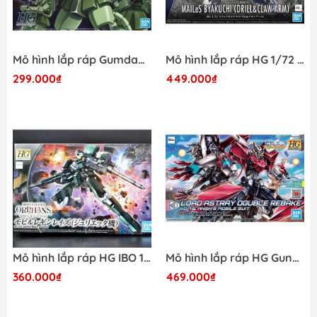
Mô hình lắp ráp Gumdam Bandai HG UC 040 MS-06 Zaku II Mass - GDC 4573102573926
Mô hình lắp ráp HG 1/72 Mailes Byakuchi ( Drill & Claw Arm ) Bandai
299.000₫
449.000₫
Mô hình lắp ráp HG IBO 1/144 Julieta's Mobile Reginlaze - Chính hãng Bandai Nhật Bản 4573102607775
Mô hình lắp ráp HG Gundam Astray Double Rebake RE:RISE Bandai
360.000₫
469.000₫