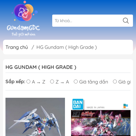
Trang chủ
/
HG Gundam ( High Grade )
HG GUNDAM ( HIGH GRADE )
Sắp xếp:
A → Z
Z → A
Giá tăng dần
Giá giả