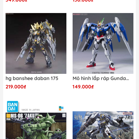
hg banshee daban 175
Mô hình lắp ráp Gundam HG 00 Raiser + GN Sword III tặng base
219.000₫
149.000₫