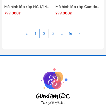
Mô hình lắp ráp HG 1/144 Alteisen Bandai
Mô hình lắp ráp Gumdam Bandai HG UC 040 MS-06 Zaku II Mass - GDC
799.000₫
299.000₫
«
1
2
3
...
16
»