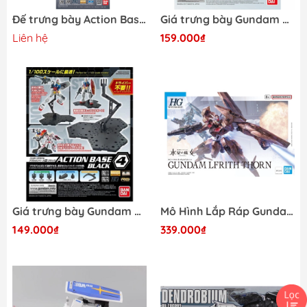
Đế trưng bày Action Base 1 Black - Gray - Clear - Đen - Xám - Trong Suốt Display Bandai HG RG MG
Giá trưng bày Gundam Action Base 4 Display HG RG MG trong suốt Bandai 4573102588142
Liên hệ
159.000₫
Giá trưng bày Gundam Action Base 4 Display HG RG MG Black Bandai 4573102588159
Mô Hình Lắp Ráp Gundam HG TWFM Lfrith Thorn (The Witch from Mercury) Bandai 4573102650979
149.000₫
339.000₫