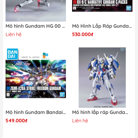
Mô hình Gundam HG 00 Raiser 038
Mô Hình Lắp Ráp Gundam Bandai HG UC Narrative C-Packs - GDC 4573102567604
Liên hệ
530.000₫
Mô hình Gundam Bandai HGCE ZGMF-X20A Strike Freedom - GDC 4573102556103
Mô hình lắp ráp Gundam HG 00 Avalanche Exia 064 TThongli
549.000₫
Liên hệ