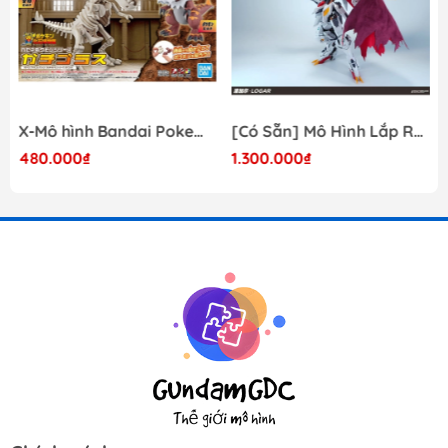
X-Mô hình Bandai Pokemon PLAMO COLLECTION Fossil Pokemon Series Tyrantrum
[Có Sẵn] Mô Hình Lắp Ráp 1/60 Barbatos Logar Wolf Remains Meavy Industries
480.000₫
1.300.000₫