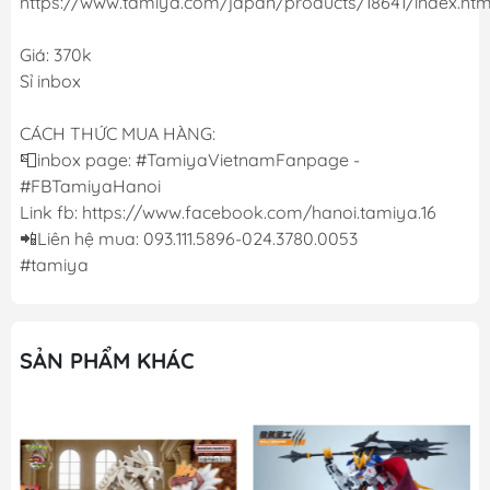
https://www.tamiya.com/japan/products/18641/index.htm
Giá: 370k
Sỉ inbox
CÁCH THỨC MUA HÀNG:
📮inbox page: #TamiyaVietnamFanpage -
#FBTamiyaHanoi
Link fb: https://www.facebook.com/hanoi.tamiya.16
📲Liên hệ mua: 093.111.5896-024.3780.0053
#tamiya
SẢN PHẨM KHÁC