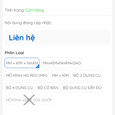
Tình trạng:
Còn hàng
Nội dung đang cập nhật...
Liên hệ
Phân Loại
MH + KÌM + NHÁM
MH+KÌM+NHÁM+DAO
MÔ HÌNH HG RED (MH)
MH + KÌM
BỘ 2 DỤNG CỤ
BỘ 4 DỤNG CỤ
BỘ CƠ BẢN
BỘ DỤNG CỤ ĐẦY ĐỦ
MÔHÌNH +BÚT SỬA KHỚP