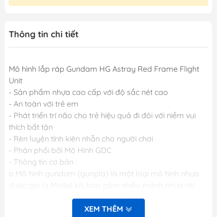
Thông tin chi tiết
Mô hình lắp ráp Gundam HG Astray Red Frame Flight
Unit
- Sản phẩm nhựa cao cấp với độ sắc nét cao
- An toàn với trẻ em
- Phát triển trí não cho trẻ hiệu quả đi đôi với niềm vui
thích bất tận
- Rèn luyện tính kiên nhẫn cho người chơi
- Phân phối bởi Mô Hình GDC
- Thông tin cơ bản :
o Mô hình gundam (gunpla) là một loại mô hình nhựa
được gọi là Model kit, bao gồm nhiều mảnh nhựa rời
được gọi là part (bộ phận), khi lắp ráp các part lại với
nhau sẽ được mô hình hoàn chỉnh. Các mảnh nhựa rời
XEM THÊM