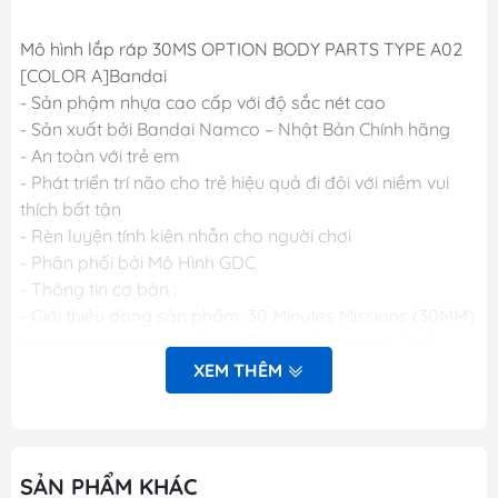
Mô hình lắp ráp 30MS OPTION BODY PARTS TYPE A02
[COLOR A]Bandai
- Sản phậm nhựa cao cấp với độ sắc nét cao
- Sản xuất bởi Bandai Namco – Nhật Bản Chính hãng
- An toàn với trẻ em
- Phát triển trí não cho trẻ hiệu quả đi đôi với niềm vui
thích bất tận
- Rèn luyện tính kiên nhẫn cho người chơi
- Phân phối bởi Mô Hình GDC
- Thông tin cơ bản :
- Giới thiệu dòng sản phẩm: 30 Minutes Missions (30MM)
Là dòng kit mới ra mắt của Bandai Spitrit năm 2019.
Khác với phong cách Anime trên Gundam, các mẫu
XEM THÊM
30MM đi theo phong cách mechanic nhiều hơn để tập
trung cho thị trường phương Tây. Các mẫu kit 30MM có
độ tùy biến rất cao, tất cả đều có thể lắp chung lại với
nhau để tạo ra các sản phẩm mới tùy theo trí tưởng
SẢN PHẨM KHÁC