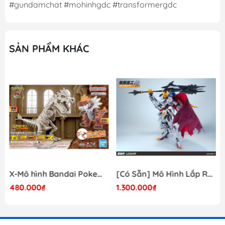
#gundamchat #mohinhgdc #transformergdc
SẢN PHẨM KHÁC
X-Mô hình Bandai Pokemon PLAMO COLLECTION Fossil Pokemon Series Tyrantrum
[Có Sẵn] Mô Hình Lắp Ráp 1/60 Barbatos Logar Wolf Remains Meavy Industries
480.000₫
1.300.000₫