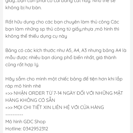
giấy…bạn cần phải có cái bảng cắt này. Như thế sẽ
không bị hư bàn.
Rất hữu dụng cho các bạn chuyên làm thủ công Các
bạn làm những sp thủ công từ giấy,nhựa ,mô hình thì
không thể thiếu dụng cụ này
Bảng có các kích thước như A5, A4, A3 nhưng bảng A4 là
mẫu được nhiều bạn dùng phổ biến nhất, giá thành
cũng rất hợp lý.
Hãy sắm cho mình một chiếc bảng để tiện hơn khi lắp
ráp mô hình nhé
=>> NHẬN ORDER TỪ 7-14 NGÀY ĐỐI VỚI NHỮNG MẶT
HÀNG KHÔNG CÓ SẴN
=>> MỌI CHI TIẾT XIN LIÊN HỆ VỚI CỬA HÀNG
----------
Mô hình GDC Shop
Hotline: 0342952312