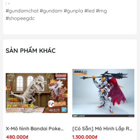
: -
#gundamchat #gundam #gunpla #led #mg
#shopeegdc
SẢN PHẨM KHÁC
X-Mô hình Bandai Pokemon PLAMO COLLECTION Fossil Pokemon Series Tyrantrum
[Có Sẵn] Mô Hình Lắp Ráp 1/60 Barbatos Logar Wolf Remains Meavy Industries
480.000₫
1.300.000₫