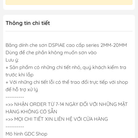
Thông tin chi tiết
Băng dính che sơn DSPIAE cao cấp series 2MM-20MM
Dùng để che phần không muốn sơn vào
Lưu ý:
+ Sản phẩm có những chi tiết nhỏ, quý khách kiểm tra
trước khi lắp
+ Với những chi tiết lỗi có thể trao đổi trực tiếp với shop
để hỗ trợ xử lý
----------
=>> NHẬN ORDER TỪ 7-14 NGÀY ĐỐI VỚI NHỮNG MẶT
HÀNG KHÔNG CÓ SẴN
=>> MỌI CHI TIẾT XIN LIÊN HỆ VỚI CỬA HÀNG
----------
Mô hình GDC Shop