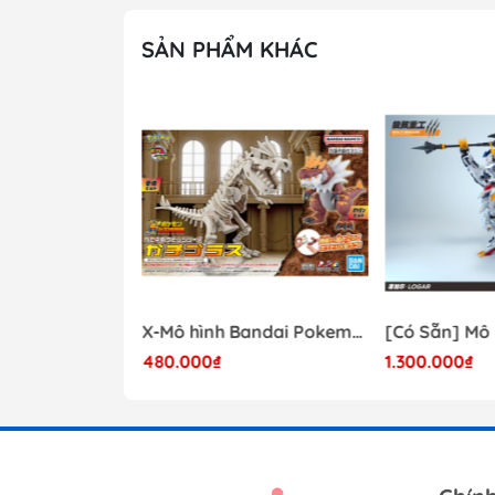
SẢN PHẨM KHÁC
- 41%
Mô hình Lắp Ráp Bandai Star Wars 1/72 Perfect Grade Millennium Falcon [2375614]
X-Mô hình Bandai Pokemon PLAMO COLLECTION Fossil Pokemon Series Tyrantrum
480.000₫
1.300.000₫
17.000.000₫