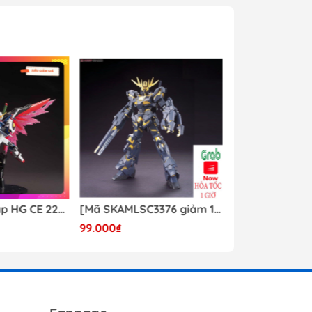
Mô hình lắp ráp HG CE 224 Destiny Revive Daban [TẶNG WING EFFECT]
[Mã SKAMLSC3376 giảm 10% đơn 100K] Mô Hình lắp ráp Gundam HG Unicorn Gundam 02 Banshee (Destroy Mode) 134 Daban
99.000₫
Liên hệ