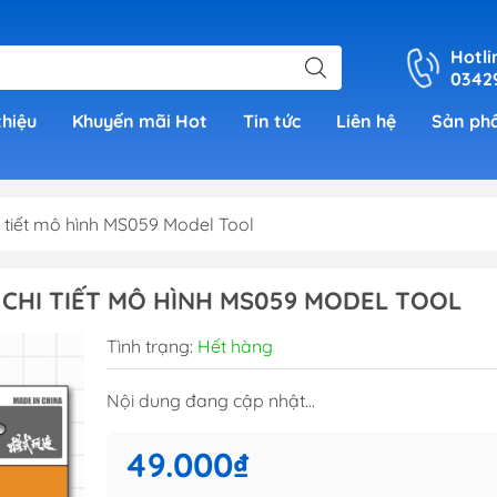
Hotli
0342
thiệu
Khuyến mãi Hot
Tin tức
Liên hệ
Sản ph
 tiết mô hình MS059 Model Tool
er
CHI TIẾT MÔ HÌNH MS059 MODEL TOOL
h Grade )
Tình trạng:
Hết hàng
 (Real
Nội dung đang cập nhật...
00)
49.000₫