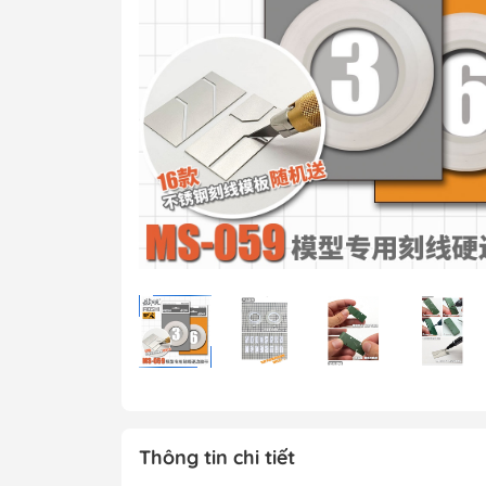
MG 1/100 Gundam
Grade)
MGEX Gundam ( 
Grade Ver.ka)
PG Gundam (Perf
Grade)
Mega Size Gund
Gundam Bandai
Gundam Daban
Gundam Jijia
Thông tin chi tiết