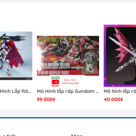
[Có Sẵn] Mô Hình Lắp Ráp 1/60 Barbatos Logar Wolf Remains Meavy Industries
Mô Hình lắp ráp Gundam HG RX-0 Unicorn Gundam Destroy Mode 100 Daban
99.000₫
40.000₫