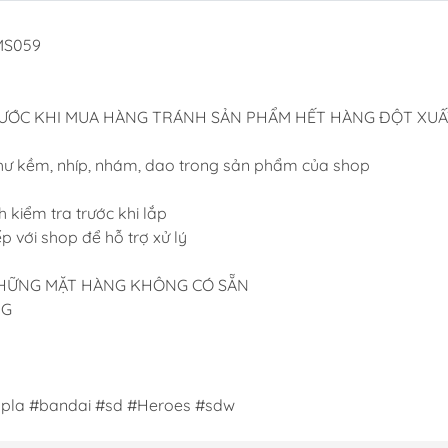
Dụng Cụ Hobb
 MS059
Dụng Cụ Stedi
Sơn Jumpwind
RƯỚC KHI MUA HÀNG TRÁNH SẢN PHẨM HẾT HÀNG ĐỘT XUẤ
Dụng Cụ Ustar 
Mô Hình
hư kềm, nhíp, nhám, dao trong sản phẩm của shop
Phụ kiện Tami
Bút kẻ ( tô, bút
 kiểm tra trước khi lắp
iếp với shop để hỗ trợ xử lý
Sơn, Dụng Cụ 
Sơn Vallejo Tâ
 NHỮNG MẶT HÀNG KHÔNG CÓ SẴN
Sơn Tamiya
NG
Sơn BT
Sơn Sunin 7
Sơn Gaia
la #bandai #sd #Heroes #sdw