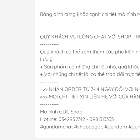
Băng dính cứng khắc cạnh chi tiết mô hình
QUÝ KHÁCH VUI LÒNG CHAT VỚI SHOP T
----------
Quý khách có thể xem thêm các phụ kiện n
Lưu ý:
+ Sản phẩm có những chi tiết nhỏ, quý khách
+ Với những chi tiết lỗi có thể trao đổi trực t
----------
=>> NHẬN ORDER TỪ 7-14 NGÀY ĐỐI VỚI
=>> MỌI CHI TIẾT XIN LIÊN HỆ VỚI CỬA HÀ
----------
Mô hình GDC Shop
Hotline: 0342952312 - 0981313335
#gundamchat #shopeegdc #gundam #gunp