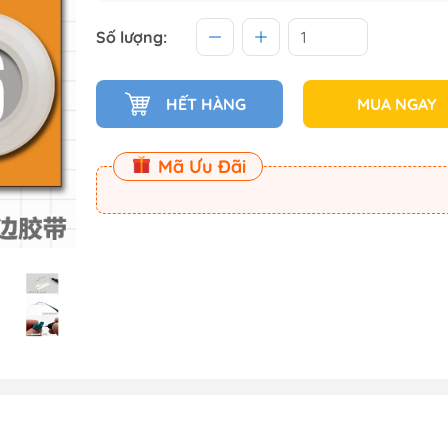
 (Master
Số lượng:
Master
HẾT HÀNG
MUA NGAY
ect
Mã Ưu Đãi
am
Dụng Cụ Dspia