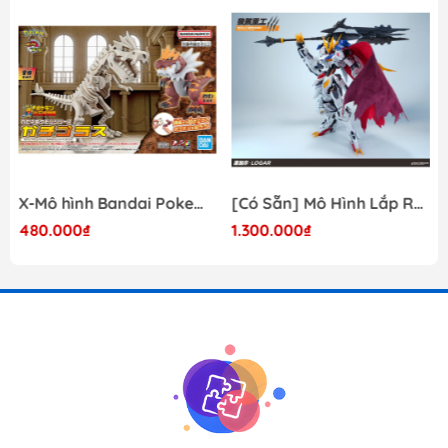
X-Mô hình Bandai Pokemon PLAMO COLLECTION Fossil Pokemon Series Tyrantrum
[Có Sẵn] Mô Hình Lắp Ráp 1/60 Barbatos Logar Wolf Remains Meavy Industries
480.000₫
1.300.000₫