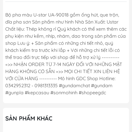
Bộ pha màu U-star UA-90018 gồm ống hút, que trộn,
dĩa pha sơn Sản phẩm như hình Nhà Sản Xuất: Ustar
Chất liệu: Thép không rỉ Quý khách có thể xem thêm các
phụ kiện như kềm, nhíp, nhám, dao trong sản phẩm của
shop Lưu ý: + Sản phẩm có những chi tiết nhỏ, quý
khách kiểm tra trước khi lắp + Với những chi tiết lỗi có
thể trao đổi trực tiếp với shop để hỗ trợ xử lý ----------
=>> NHẬN ORDER TỪ 7-14 NGÀY ĐỐI VỚI NHỮNG MẶT
HÀNG KHÔNG CÓ SẴN =>> MỌI CHI TIẾT XIN LIÊN HỆ
VỚI CỬA HÀNG ---------- Mô hình GDC Shop Hotline:
0342952312 - 0981313335 #gundamchat #gundam
#gunpla #kepcasau #sonmohinh #shopeegdc
SẢN PHẨM KHÁC