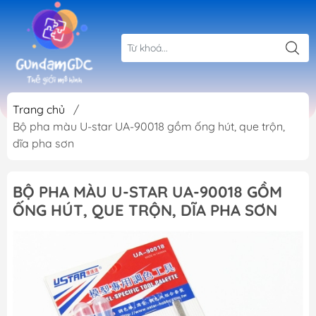
Trang chủ
/
Bộ pha màu U-star UA-90018 gồm ống hút, que trộn,
dĩa pha sơn
BỘ PHA MÀU U-STAR UA-90018 GỒM
ỐNG HÚT, QUE TRỘN, DĨA PHA SƠN