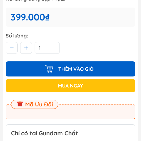
399.000₫
Số lượng:
THÊM VÀO GIỎ
MUA NGAY
Mã Ưu Đãi
Chỉ có tại Gundam Chất