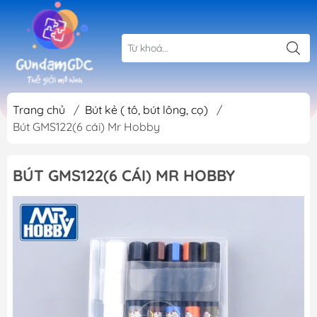
Trang chủ
/
Bút kẻ ( tô, bút lông, cọ)
/
Bút GMS122(6 cái) Mr Hobby
BÚT GMS122(6 CÁI) MR HOBBY