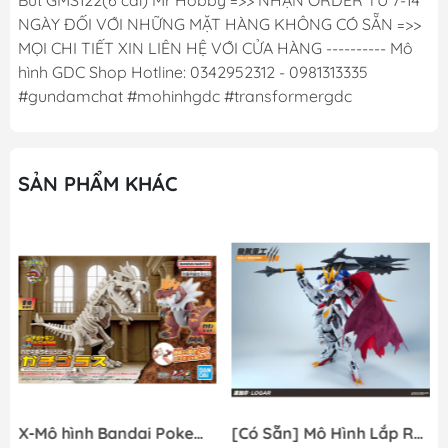
Bút GMS122(6 cái) Mr Hobby =>> NHẬN ORDER TỪ 7-14
NGÀY ĐỐI VỚI NHỮNG MẶT HÀNG KHÔNG CÓ SẴN =>>
MỌI CHI TIẾT XIN LIÊN HỆ VỚI CỬA HÀNG ---------- Mô
hình GDC Shop Hotline: 0342952312 - 0981313335
#gundamchat #mohinhgdc #transformergdc
SẢN PHẨM KHÁC
X-Mô hình Bandai Pokemon PLAMO COLLECTION Fossil Pokemon Series Tyrantrum
[Có Sẵn] Mô Hình Lắp Ráp 1/60 Barbatos Logar Wolf Remains Meavy Industries