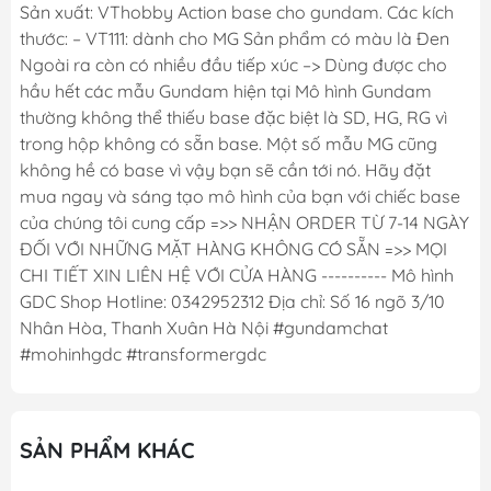
Sản xuất: VThobby Action base cho gundam. Các kích
thước: – VT111: dành cho MG Sản phẩm có màu là Đen
Ngoài ra còn có nhiều đầu tiếp xúc –> Dùng được cho
hầu hết các mẫu Gundam hiện tại Mô hình Gundam
thường không thể thiếu base đặc biệt là SD, HG, RG vì
trong hộp không có sẵn base. Một số mẫu MG cũng
không hề có base vì vậy bạn sẽ cần tới nó. Hãy đặt
mua ngay và sáng tạo mô hình của bạn với chiếc base
của chúng tôi cung cấp =>> NHẬN ORDER TỪ 7-14 NGÀY
ĐỐI VỚI NHỮNG MẶT HÀNG KHÔNG CÓ SẴN =>> MỌI
CHI TIẾT XIN LIÊN HỆ VỚI CỬA HÀNG ---------- Mô hình
GDC Shop Hotline: 0342952312 Địa chỉ: Số 16 ngõ 3/10
Nhân Hòa, Thanh Xuân Hà Nội #gundamchat
#mohinhgdc #transformergdc
SẢN PHẨM KHÁC