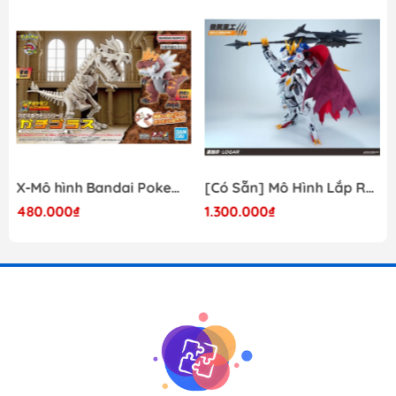
X-Mô hình Bandai Pokemon PLAMO COLLECTION Fossil Pokemon Series Tyrantrum
[Có Sẵn] Mô Hình Lắp Ráp 1/60 Barbatos Logar Wolf Remains Meavy Industries
480.000₫
1.300.000₫