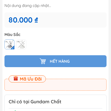
Nội dung đang cập nhật...
80.000 ₫
Màu Sắc
HẾT HÀNG
Mã Ưu Đãi
Chỉ có tại Gundam Chất