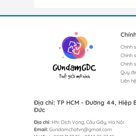
Chín
Chính 
Chính 
Chính s
Quy đị
Liên h
Địa chỉ: TP HCM - Đường 44, Hiệp 
Đức
Địa chỉ:
HN: Dịch Vọng, Cầu Giấy, Hà Nội
Email:
Gundamchatvn@gmail.com