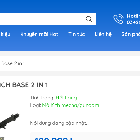
Hotli
0342
thiệu
Khuyến mãi Hot
Tin tức
Liên hệ
Sản ph
Base 2 in 1
er
H BASE 2 IN 1
h Grade )
Tình trạng:
Hết hàng
Loại:
Mô hình mecha/gundam
 (Real
Nội dung đang cập nhật...
00)