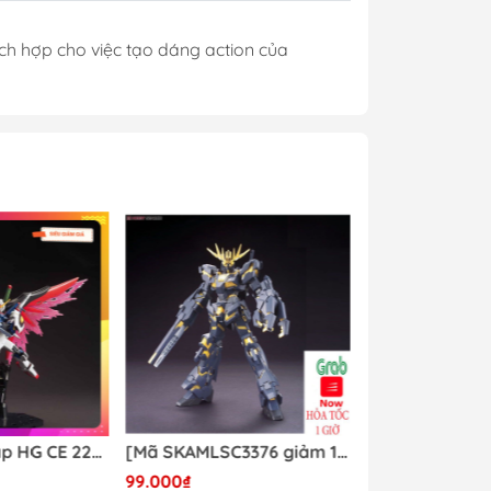
y Mio
ích hợp cho việc tạo dáng action của
- Phụ Kiện
ya
 lông, cọ)
Mr Hobby
y Ba Nha
Mô hình lắp ráp HG CE 224 Destiny Revive Daban [TẶNG WING EFFECT]
[Mã SKAMLSC3376 giảm 10% đơn 100K] Mô Hình lắp ráp Gundam HG Unicorn Gundam 02 Banshee (Destroy Mode) 134 Daban
99.000₫
Liên hệ