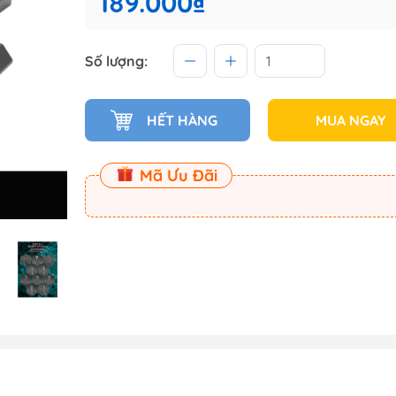
189.000₫
 (Master
Số lượng:
Master
ect
HẾT HÀNG
MUA NGAY
am
Mã Ưu Đãi
Dụng Cụ Dspia