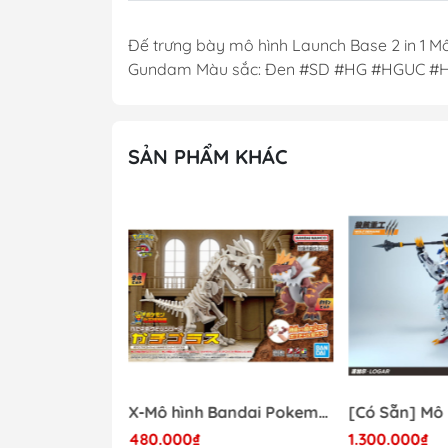
Đế trưng bày mô hình Launch Base 2 in 1 Mô 
Gundam Màu sắc: Đen #SD #HG #HGUC #
SẢN PHẨM KHÁC
- 41%
Mô hình Lắp Ráp Bandai Star Wars 1/72 Perfect Grade Millennium Falcon [2375614]
X-Mô hình Bandai Pokemon PLAMO COLLECTION Fossil Pokemon Series Tyrantrum
480.000₫
1.300.000₫
17.000.000₫