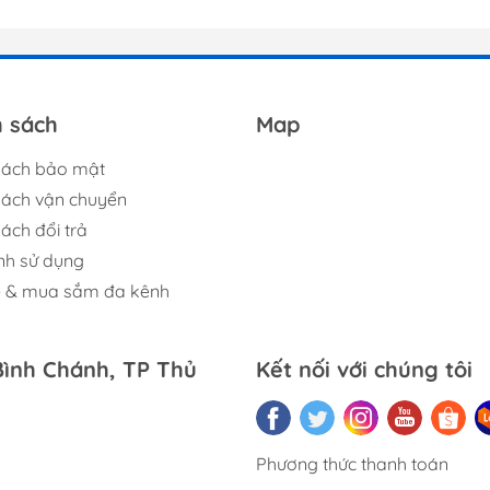
h sách
Map
sách bảo mật
sách vận chuyển
ách đổi trả
nh sử dụng
ệ & mua sắm đa kênh
Bình Chánh, TP Thủ
Kết nối với chúng tôi
Phương thức thanh toán