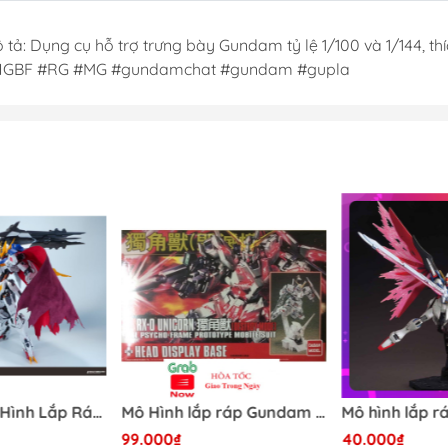
Dụng Cụ Hobb
tả: Dụng cụ hỗ trợ trưng bày Gundam tỷ lệ 1/100 và 1/144, th
Dụng Cụ Stedi
HGBF #RG #MG #gundamchat #gundam #gupla
Sơn Jumpwind
Dụng Cụ Ustar 
Mô Hình
Phụ kiện Tami
Bút kẻ ( tô, bút
Sơn, Dụng Cụ 
Sơn Vallejo Tâ
Sơn Tamiya
Sơn BT
Sơn Sunin 7
Sơn Gaia
[Có Sẵn] Mô Hình Lắp Ráp 1/60 Barbatos Logar Wolf Remains Meavy Industries
Mô Hình lắp ráp Gundam HG RX-0 Unicorn Gundam Destroy Mode 100 Daban
99.000₫
40.000₫