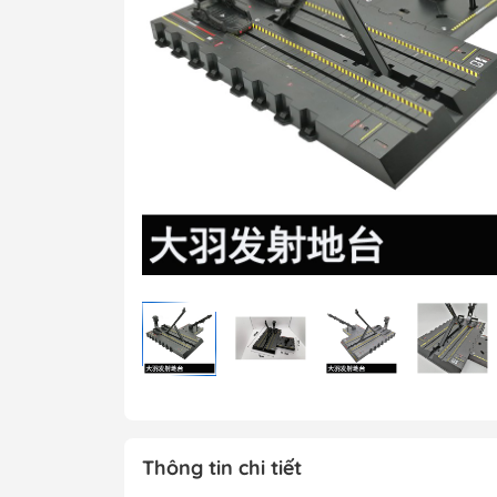
MG 1/100 Gundam
Grade)
MGEX Gundam ( 
Grade Ver.ka)
PG Gundam (Perf
Grade)
Mega Size Gund
Gundam Bandai
Gundam Daban
Gundam Jijia
Thông tin chi tiết