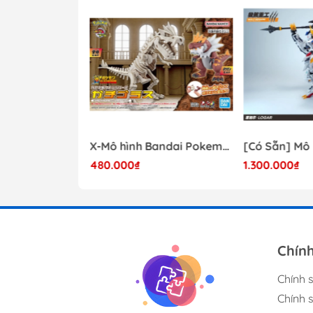
- 41%
Mô hình Lắp Ráp Bandai Star Wars 1/72 Perfect Grade Millennium Falcon [2375614]
X-Mô hình Bandai Pokemon PLAMO COLLECTION Fossil Pokemon Series Tyrantrum
480.000₫
1.300.000₫
17.000.000₫
Chín
Chính 
Chính 