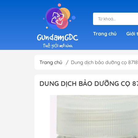
Trang chủ
Giới 
Trang chủ
/
Dung dịch bảo dưỡng cọ 8718
Gundam Giá Rẻ
SD Gundam (Sup
DUNG DỊCH BẢO DƯỠNG CỌ 87
Deformed)
HG Gundam ( Hig
RG 1/144 Gundam
Grade)
IBO Gundam (1/1
RE 1/100 Gundam