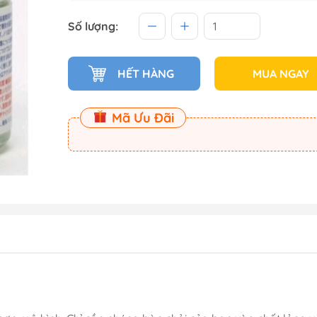
 (Master
Số lượng:
Master
HẾT HÀNG
MUA NGAY
ect
Mã Ưu Đãi
am
Dụng Cụ Dspia