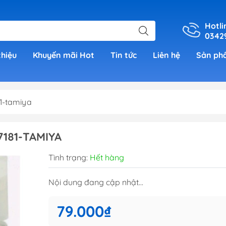
Hotli
0342
thiệu
Khuyến mãi Hot
Tin tức
Liên hệ
Sản ph
1-tamiya
er
181-TAMIYA
h Grade )
Tình trạng:
Hết hàng
 (Real
Nội dung đang cập nhật...
00)
79.000₫