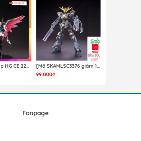
Mô hình lắp ráp HG CE 224 Destiny Revive Daban [TẶNG WING EFFECT]
[Mã SKAMLSC3376 giảm 10% đơn 100K] Mô Hình lắp ráp Gundam HG Unicorn Gundam 02 Banshee (Destroy Mode) 134 Daban
99.000₫
Liên hệ
Fanpage