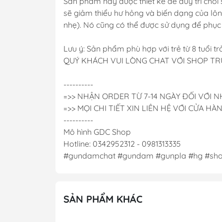
Sản phẩm này được thiết kế để duy trì chổi
sẽ giảm thiểu hư hỏng và biến dạng của lôn
nhẹ). Nó cũng có thể được sử dụng để phục 
Lưu ý: Sản phẩm phù hợp với trẻ từ 8 tuổi trở
QUÝ KHÁCH VUI LÒNG CHAT VỚI SHOP T
----------
=>> NHẬN ORDER TỪ 7-14 NGÀY ĐỐI VỚI
=>> MỌI CHI TIẾT XIN LIÊN HỆ VỚI CỬA HÀ
----------
Mô hình GDC Shop
Hotline: 0342952312 - 0981313335
#gundamchat #gundam #gunpla #hg #sh
SẢN PHẨM KHÁC