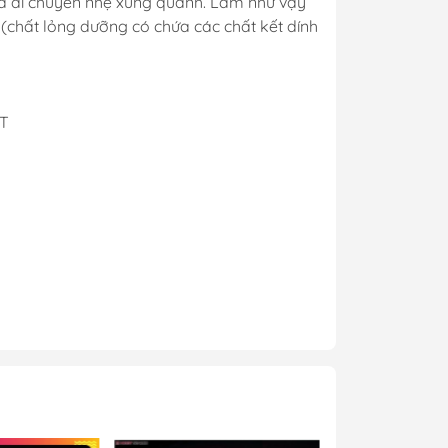
 và di chuyển nhẹ xung quanh. Làm như vậy
y Mio
 (chất lỏng dưỡng có chứa các chất kết dính
- Phụ Kiện
T
ya
 lông, cọ)
Mr Hobby
y Ba Nha