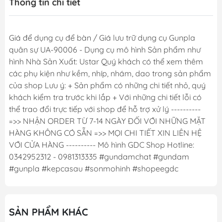
Thông tin chi tiết
Giá để dụng cụ để bàn / Giá lưu trữ dụng cụ Gunpla
quân sự UA-90006 - Dụng cụ mô hình Sản phẩm như
hình Nhà Sản Xuất: Ustar Quý khách có thể xem thêm
các phụ kiện như kềm, nhíp, nhám, dao trong sản phẩm
của shop Lưu ý: + Sản phẩm có những chi tiết nhỏ, quý
khách kiểm tra trước khi lắp + Với những chi tiết lỗi có
thể trao đổi trực tiếp với shop để hỗ trợ xử lý ----------
=>> NHẬN ORDER TỪ 7-14 NGÀY ĐỐI VỚI NHỮNG MẶT
HÀNG KHÔNG CÓ SẴN =>> MỌI CHI TIẾT XIN LIÊN HỆ
VỚI CỬA HÀNG ---------- Mô hình GDC Shop Hotline:
0342952312 - 0981313335 #gundamchat #gundam
#gunpla #kepcasau #sonmohinh #shopeegdc
SẢN PHẨM KHÁC