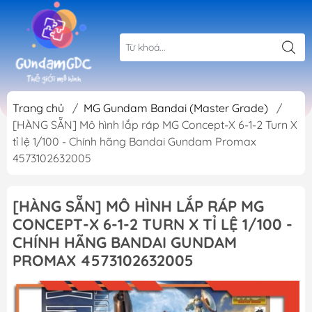
Trang chủ
/
MG Gundam Bandai (Master Grade)
/
[HÀNG SẴN] Mô hình lắp ráp MG Concept-X 6-1-2 Turn X
tỉ lệ 1/100 - Chính hãng Bandai Gundam Promax
4573102632005
[HÀNG SẴN] MÔ HÌNH LẮP RÁP MG
CONCEPT-X 6-1-2 TURN X TỈ LỆ 1/100 -
CHÍNH HÃNG BANDAI GUNDAM
PROMAX 4573102632005