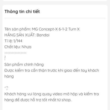
Thông tin chi tiết
Tên sản phẩm: MG Concept-X 6-1-2 Turn X
HÃNG SẢN XUẤT: Bandai
Tỉ lệ: 1/144
Chất liệu: Nhựa
---------------
̂́:
Sản phẩm chính hãng
Được kiểm tra cẩn thận trước khi giao đến tay khách
hàng
̛ ́ ̣̂ ̀:
Khách hàng vui lòng quay video mở hộp và kiểm tra
hàng để được hỗ trợ tốt nhất từ shop.