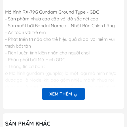
Mô hình RX-79G Gundam Ground Type - GDC
- Sản phậm nhựa cao cấp với độ sắc nét cao
- Sản xuất bởi Bandai Namco – Nhật Bản Chính hãng
- An toàn với trẻ em
- Phát triển trí não cho trẻ hiệu quả đi đôi với niềm vui
thích bất tận
- Rèn luyện tính kiên nhẫn cho người chơi
- Phân phối bởi Mô Hình GDC
- Thông tin cơ bản :
o Mô hình gundam (gunpla) là một loại mô hình nhựa
được gọi là Model kit, bao gồm nhiều mảnh nhựa rời
được gọi là part (bộ phận), khi lắp ráp các part lại với
nhau sẽ được mô hình hoàn chỉnh. Các mảnh nhựa rời
XEM THÊM
này được gắn trên khung nhựa gọi là runner. Mỗi một
hộp sản phẩm Gunpla bao gồm nhiều runner và các
phụ kiện liên quan, một tập sách nhỏ (manual) bên
trong giới thiệu sơ lược về mẫu Gundam trong hộp và
SẢN PHẨM KHÁC