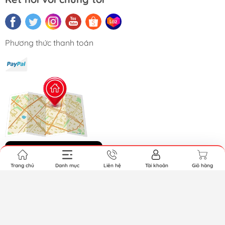
Phương thức thanh toán
Hệ thống cửa hàng
Trang chủ
Danh mục
Liên hệ
Tài khoản
Giỏ hàng
Bản quyền thuộc về GundamGDC. Cung cấp bởi Sapo.