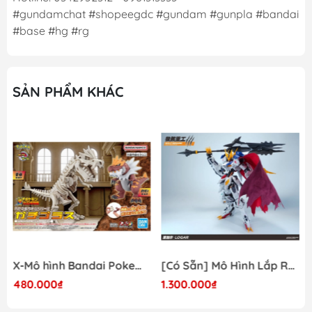
#gundamchat #shopeegdc #gundam #gunpla #bandai
#base #hg #rg
SẢN PHẨM KHÁC
X-Mô hình Bandai Pokemon PLAMO COLLECTION Fossil Pokemon Series Tyrantrum
[Có Sẵn] Mô Hình Lắp Ráp 1/60 Barbatos Logar Wolf Remains Meavy Industries
480.000₫
1.300.000₫