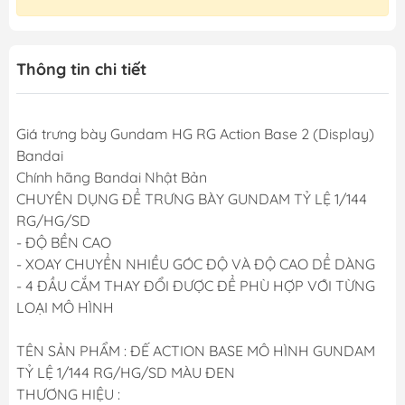
Thông tin chi tiết
Giá trưng bày Gundam HG RG Action Base 2 (Display)
Bandai
Chính hãng Bandai Nhật Bản
CHUYÊN DỤNG ĐỂ TRƯNG BÀY GUNDAM TỶ LỆ 1/144
RG/HG/SD
- ĐỘ BỀN CAO
- XOAY CHUYỂN NHIỀU GÓC ĐỘ VÀ ĐỘ CAO DỂ DÀNG
- 4 ĐẦU CẮM THAY ĐỔI ĐƯỢC ĐỂ PHÙ HỢP VỚI TỪNG
LOẠI MÔ HÌNH
TÊN SẢN PHẨM : ĐẾ ACTION BASE MÔ HÌNH GUNDAM
TỶ LỆ 1/144 RG/HG/SD MÀU ĐEN
THƯƠNG HIỆU :