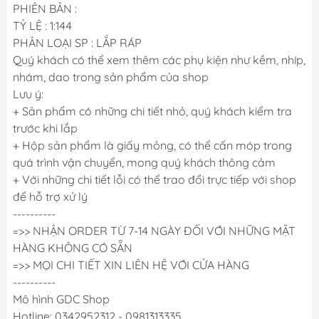
PHIÊN BẢN :
TỶ LỆ : 1:144
PHÂN LOẠI SP : LẮP RÁP
Quý khách có thể xem thêm các phụ kiện như kềm, nhíp,
nhám, dao trong sản phẩm của shop
Lưu ý:
+ Sản phẩm có những chi tiết nhỏ, quý khách kiểm tra
trước khi lắp
+ Hộp sản phẩm là giấy mỏng, có thể cấn móp trong
quá trình vận chuyển, mong quý khách thông cảm
+ Với những chi tiết lỗi có thể trao đổi trực tiếp với shop
để hỗ trợ xử lý
----------
=>> NHẬN ORDER TỪ 7-14 NGÀY ĐỐI VỚI NHỮNG MẶT
HÀNG KHÔNG CÓ SẴN
=>> MỌI CHI TIẾT XIN LIÊN HỆ VỚI CỬA HÀNG
----------
Mô hình GDC Shop
Hotline: 0342952312 - 0981313335