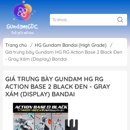
Trang chủ
/
HG Gundam Bandai (High Grade)
/
Giá trưng bày Gundam HG RG Action Base 2 Black Đen
- Gray Xám (Display) Bandai
GIÁ TRƯNG BÀY GUNDAM HG RG
ACTION BASE 2 BLACK ĐEN - GRAY
XÁM (DISPLAY) BANDAI