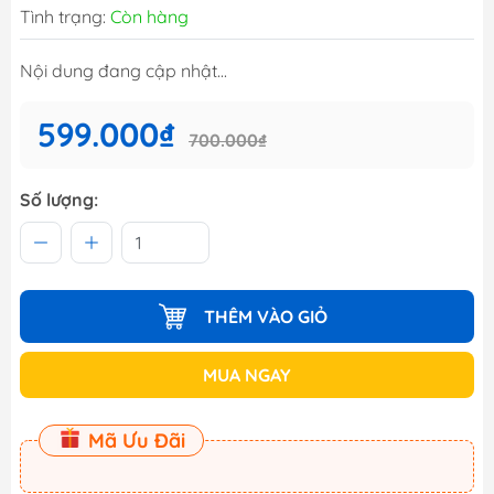
Tình trạng:
Còn hàng
Nội dung đang cập nhật...
599.000₫
700.000₫
Số lượng:
THÊM VÀO GIỎ
MUA NGAY
Mã Ưu Đãi