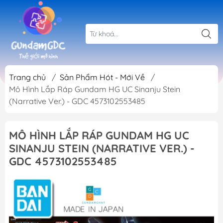
Trang chủ
/
Sản Phẩm Hót - Mới Về
/
Mô Hình Lắp Ráp Gundam HG UC Sinanju Stein
(Narrative Ver.) - GDC 4573102553485
MÔ HÌNH LẮP RÁP GUNDAM HG UC
SINANJU STEIN (NARRATIVE VER.) -
GDC 4573102553485