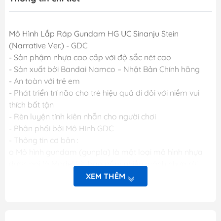
Mô Hình Lắp Ráp Gundam HG UC Sinanju Stein
(Narrative Ver.) - GDC
- Sản phậm nhựa cao cấp với độ sắc nét cao
- Sản xuất bởi Bandai Namco – Nhật Bản Chính hãng
- An toàn với trẻ em
- Phát triển trí não cho trẻ hiệu quả đi đôi với niềm vui
thích bất tận
- Rèn luyện tính kiên nhẫn cho người chơi
- Phân phối bởi Mô Hình GDC
- Thông tin cơ bản :
o Mô hình gundam (gunpla) là một loại mô hình nhựa
được gọi là Model kit, bao gồm nhiều mảnh nhựa rời
được gọi là part (bộ phận), khi lắp ráp các part lại với
XEM THÊM
nhau sẽ được mô hình hoàn chỉnh. Các mảnh nhựa rời
này được gắn trên khung nhựa gọi là runner. Mỗi một
hộp sản phẩm Gunpla bao gồm nhiều runner và các