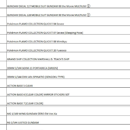
 (Master
Master
ect
am
Dụng Cụ Dspia