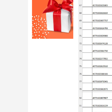
MG 1/100 Gundam
Grade)
MGEX Gundam ( 
Grade Ver.ka)
PG Gundam (Perf
Grade)
Mega Size Gund
Gundam Bandai
Gundam Daban
Gundam Jijia