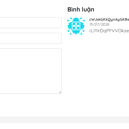
Bình luận
cWJxkGKkQynAyGKB
15/07/2026
rLlYirDqPFVVOks