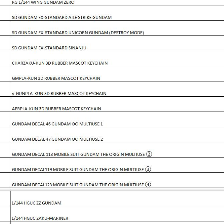
Dụng Cụ Hobb
Dụng Cụ Stedi
Sơn Jumpwind
Dụng Cụ Ustar 
Mô Hình
Phụ kiện Tami
Bút kẻ ( tô, bút
Sơn, Dụng Cụ 
Sơn Vallejo Tâ
Sơn Tamiya
Sơn BT
Sơn Sunin 7
Sơn Gaia