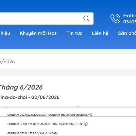
Hotli
0342
thiệu
Khuyến mãi Hot
Tin tức
Liên hệ
Sản ph
 6/2026
er
 Tháng 6/2026
h Grade )
ina-do-choi - 02/06/2026
 (Real
00)