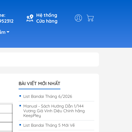
ne:
Hệ thống
952312
Cửa hàng
ẩm
BÀI VIẾT MỚI NHẤT
List Bandai Tháng 6/2026
Manual - Sách Hướng Dẫn 1/144
Vương Giả Vinh Diệu Chính hãng
KeepPley
List Bandai Tháng 5 Mới Về