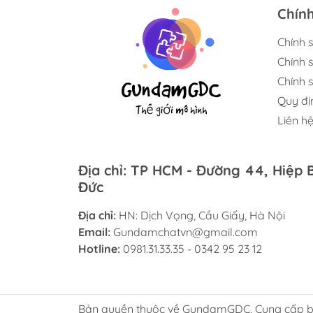
45731
Chín
http
100-m
Chính 
MG A
Chính 
http
Chính s
hinh
fram
Quy đị
45431
Liên h
http
hinh
00-r
Địa chỉ: TP HCM - Đường 44, Hiệp 
4573
Đức
Wing
http
hinh
Địa chỉ:
HN: Dịch Vọng, Cầu Giấy, Hà Nội
zero-
Email:
Gundamchatvn@gmail.com
Gunn
Hotline:
0981.31.33.35 - 0342 95 23 12
http
hinh
warri
4573
Bản quyền thuộc về GundamGDC. Cung cấp b