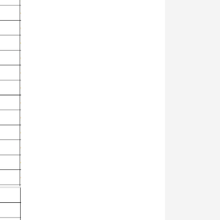
y Mio
- Phụ Kiện
ya
 lông, cọ)
Mr Hobby
y Ba Nha