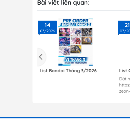
Bài viết liên quan:
14
21
03/2026
07/2
 5 Mới Về
List Bandai Tháng 3/2026
List
30MF
Đặt 
Band
http
zeon
Aile S
http
aile-
Nu h
hinh-
gund