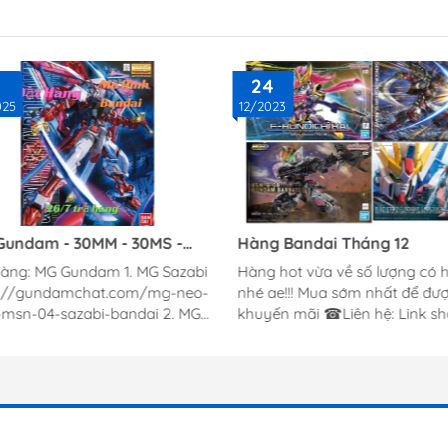
24
025
12/2023
 Gundam - 30MM - 30MS -
Hàng Bandai Tháng 12
 - Pokemon Tháng 7/2025
hàng: MG Gundam 1. MG Sazabi
Hàng hot vừa về số lượng có 
ai
s://gundamchat.com/mg-neo-
nhé ae!!! Mua sớm nhất để đượ
-msn-04-sazabi-bandai 2. MG
khuyến mãi ☎Liên hệ: Link shopee:
trike
https://shope.ee/4ppski5hVg 
://gundamchat.com/mg-1-100-
https://gundamchat.com/ Lin
strike-gundam-ver-rm 3. MG
tiktok:
ttps://gundamchat.com/mo-
https://www.tiktok.com/@gu
lap-rap-mg-rx-93-nu-
chatvn Link Lazada:
am-ver-ka-bandai-gdc-
https://bom.so/AL1Cwp Địa chỉ