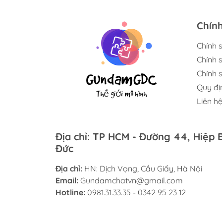
Chín
Chính 
Chính 
Chính s
Quy đị
Liên h
Địa chỉ: TP HCM - Đường 44, Hiệp 
Đức
Địa chỉ:
HN: Dịch Vọng, Cầu Giấy, Hà Nội
Email:
Gundamchatvn@gmail.com
Hotline:
0981.31.33.35 - 0342 95 23 12