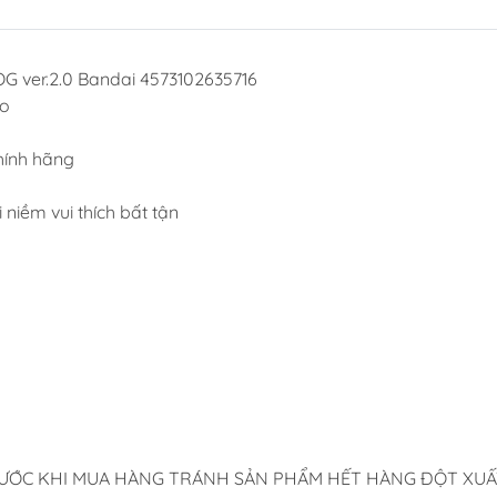
Dụng Cụ Hobb
Dụng Cụ Stedi
 ver.2.0 Bandai 4573102635716
Sơn Jumpwind
ao
Dụng Cụ Ustar 
Mô Hình
hính hãng
Phụ kiện Tami
i niềm vui thích bất tận
Bút kẻ ( tô, bút
Sơn, Dụng Cụ 
Sơn Vallejo Tâ
Sơn Tamiya
Sơn BT
Sơn Sunin 7
Sơn Gaia
RƯỚC KHI MUA HÀNG TRÁNH SẢN PHẨM HẾT HÀNG ĐỘT XUẤ