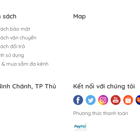
h sách
Map
sách bảo mật
sách vận chuyển
ách đổi trả
nh sử dụng
ệ & mua sắm đa kênh
Bình Chánh, TP Thủ
Kết nối với chúng tôi
Phương thức thanh toán