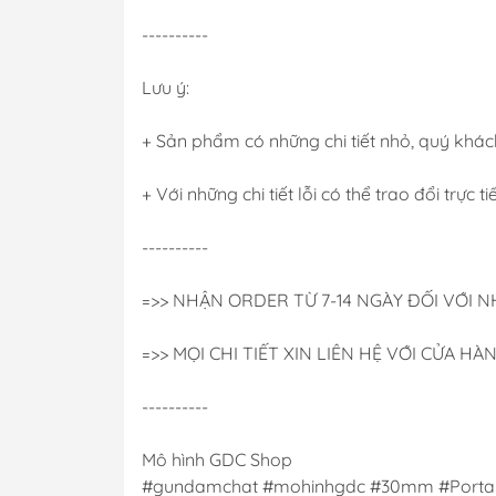
----------
Lưu ý:
+ Sản phẩm có những chi tiết nhỏ, quý khách
+ Với những chi tiết lỗi có thể trao đổi trực t
----------
=>> NHẬN ORDER TỪ 7-14 NGÀY ĐỐI VỚI
=>> MỌI CHI TIẾT XIN LIÊN HỆ VỚI CỬA HÀ
----------
Mô hình GDC Shop
#gundamchat #mohinhgdc #30mm #Porta