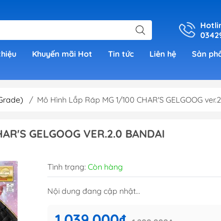
Hotli
0342
thiệu
Khuyến mãi Hot
Tin tức
Liên hệ
Sản ph
Grade)
/
Mô Hình Lắp Ráp MG 1/100 CHAR'S GELGOOG ver.2
er
HAR'S GELGOOG VER.2.0 BANDAI
h Grade )
Tình trạng:
Còn hàng
 (Real
Nội dung đang cập nhật...
00)
1.039.000₫