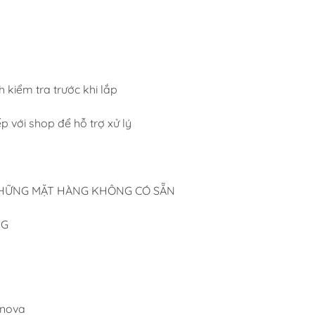
 kiểm tra trước khi lắp
iếp với shop để hỗ trợ xử lý
 NHỮNG MẶT HÀNG KHÔNG CÓ SẴN
NG
nova