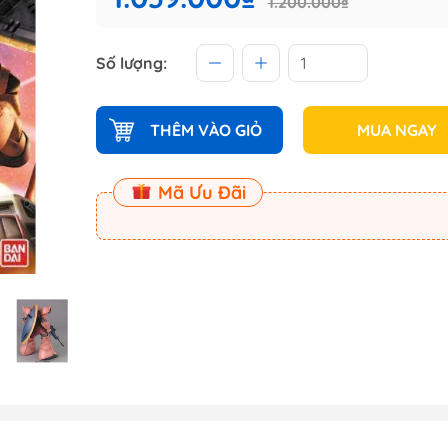
1.200.000₫
 (Master
Số lượng:
Master
ect
THÊM VÀO GIỎ
MUA NGAY
am
Mã Ưu Đãi
Dụng Cụ Dspia