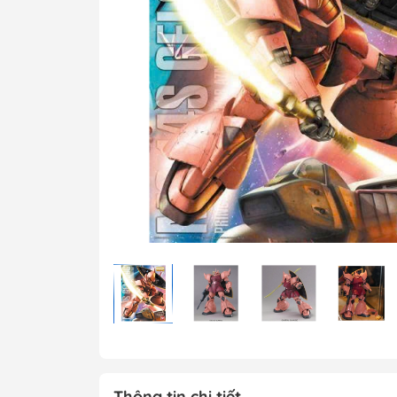
MG 1/100 Gundam
Grade)
MGEX Gundam ( 
Grade Ver.ka)
PG Gundam (Perf
Grade)
Mega Size Gund
Gundam Bandai
Gundam Daban
Gundam Jijia
Thông tin chi tiết