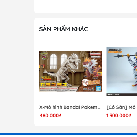
SẢN PHẨM KHÁC
- 41%
Mô hình Lắp Ráp Bandai Star Wars 1/72 Perfect Grade Millennium Falcon [2375614]
X-Mô hình Bandai Pokemon PLAMO COLLECTION Fossil Pokemon Series Tyrantrum
480.000₫
1.300.000₫
17.000.000₫