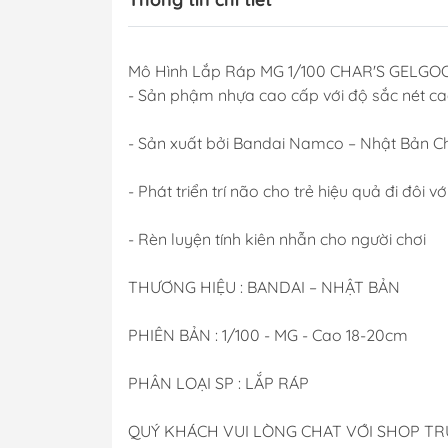
Mô Hình Lắp Ráp MG 1/100 CHAR'S GELGOOG
- Sản phậm nhựa cao cấp với độ sắc nét c
- Sản xuất bởi Bandai Namco – Nhật Bản C
- Phát triển trí não cho trẻ hiệu quả đi đôi vớ
- Rèn luyện tính kiên nhẫn cho người chơi
THƯƠNG HIỆU : BANDAI – NHẬT BẢN
PHIÊN BẢN : 1/100 - MG - Cao 18-20cm
PHÂN LOẠI SP : LẮP RÁP
QUÝ KHÁCH VUI LÒNG CHAT VỚI SHOP T