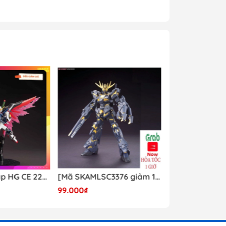
Mô hình lắp ráp HG CE 224 Destiny Revive Daban [TẶNG WING EFFECT]
[Mã SKAMLSC3376 giảm 10% đơn 100K] Mô Hình lắp ráp Gundam HG Unicorn Gundam 02 Banshee (Destroy Mode) 134 Daban
99.000₫
Liên hệ