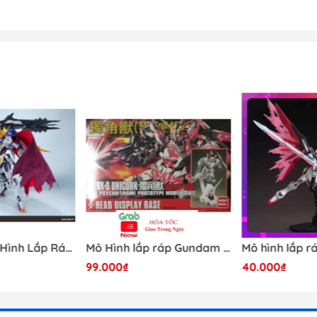
[Có Sẵn] Mô Hình Lắp Ráp 1/60 Barbatos Logar Wolf Remains Meavy Industries
Mô Hình lắp ráp Gundam HG RX-0 Unicorn Gundam Destroy Mode 100 Daban
99.000₫
40.000₫