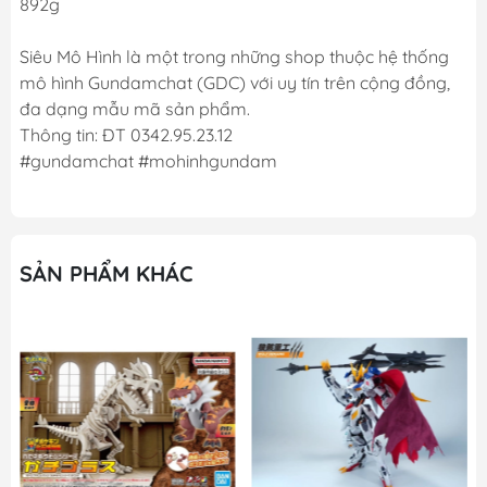
892g
Siêu Mô Hình là một trong những shop thuộc hệ thống
mô hình Gundamchat (GDC) với uy tín trên cộng đồng,
đa dạng mẫu mã sản phẩm.
Thông tin: ĐT 0342.95.23.12
#gundamchat #mohinhgundam
SẢN PHẨM KHÁC