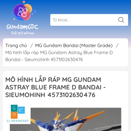
Trang chủ
/
MG Gundam Bandai (Master Grade)
/
Mô hình lắp ráp MG Gundam Astray Blue Frame D
Bandai - Sieumohinh 4573102630476
MÔ HÌNH LẮP RÁP MG GUNDAM
ASTRAY BLUE FRAME D BANDAI -
SIEUMOHINH 4573102630476