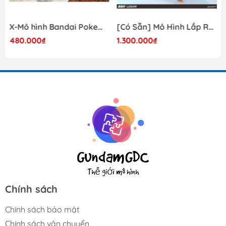
X-Mô hình Bandai Pokemon PLAMO COLLECTION Fossil Pokemon Series Tyrantrum
[Có Sẵn] Mô Hình Lắp Ráp 1/60 Barbatos Logar Wolf Remains Meavy Industries
480.000₫
1.300.000₫
Chính sách
Chính sách bảo mật
Chính sách vận chuyển