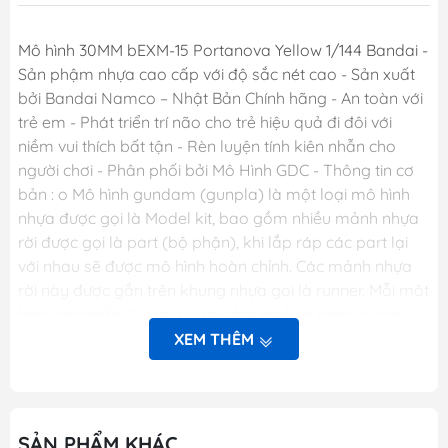
Mô hình 30MM bEXM-15 Portanova Yellow 1/144 Bandai -
Sản phậm nhựa cao cấp với độ sắc nét cao - Sản xuất
bởi Bandai Namco – Nhật Bản Chính hãng - An toàn với
trẻ em - Phát triển trí não cho trẻ hiệu quả đi đôi với
niềm vui thích bất tận - Rèn luyện tính kiên nhẫn cho
người chơi - Phân phối bởi Mô Hình GDC - Thông tin cơ
bản : o Mô hình gundam (gunpla) là một loại mô hình
nhựa được gọi là Model kit, bao gồm nhiều mảnh nhựa
rời được gọi là part (bộ phận), khi lắp ráp các part lại
với nhau sẽ được mô hình hoàn chỉnh. Các mảnh nhựa
rời này được gắn trên khung nhựa gọi là runner. Mỗi một
hộp sản phẩm Gunpla bao gồm nhiều runner và các
phụ kiện liên quan, một tập sách nhỏ (manual) bên
XEM THÊM
trong giới thiệu sơ lược về mẫu Gundam trong hộp và
phần hướng dẫn cách lắp ráp. o Dòng gundam với các
chi tiết hoàn hảo. o Các khớp cử động linh hoạt theo ý
muốn. o Người chơi sẽ thỏa sức sáng tạo và đam mê.
SẢN PHẨM KHÁC