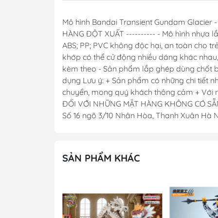
Mô hình Bandai Transient Gundam Glaci
HÀNG ĐỘT XUẤT ---------- - Mô hình nhựa lắ
ABS; PP; PVC không độc hại, an toàn cho trẻ
khớp có thể cử động nhiều dáng khác nhau,
kèm theo - Sản phẩm lắp ghép dùng chốt 
dụng Lưu ý: + Sản phẩm có những chi tiết n
chuyển, mong quý khách thông cảm + Với nhữn
ĐỐI VỚI NHỮNG MẶT HÀNG KHÔNG CÓ SẴN =>>
Số 16 ngõ 3/10 Nhân Hòa, Thanh Xuân Hà
SẢN PHẨM KHÁC
- 41%