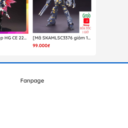
Mô hình lắp ráp HG CE 224 Destiny Revive Daban [TẶNG WING EFFECT]
[Mã SKAMLSC3376 giảm 10% đơn 100K] Mô Hình lắp ráp Gundam HG Unicorn Gundam 02 Banshee (Destroy Mode) 134 Daban
99.000₫
Liên hệ
Fanpage