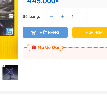
445.000₫
 (Master
Số lượng:
Master
ect
HẾT HÀNG
MUA NGAY
am
Mã Ưu Đãi
Dụng Cụ Dspia