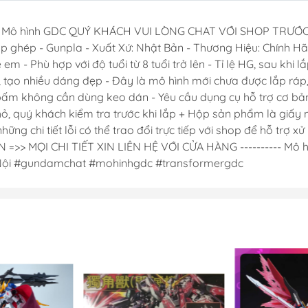
Dụng Cụ Hobb
er - Mô hình GDC QUÝ KHÁCH VUI LÒNG CHAT VỚI SHOP TR
Dụng Cụ Stedi
p ghép - Gunpla - Xuất Xứ: Nhật Bản - Thương Hiệu: Chính Hã
Sơn Jumpwind
 em - Phù hợp với độ tuổi từ 8 tuổi trở lên - Tỉ lệ HG, sau kh
 tạo nhiều dáng đẹp - Đây là mô hình mới chưa được lắp ráp,
Dụng Cụ Ustar 
bấm không cần dùng keo dán - Yêu cầu dụng cụ hỗ trợ cơ b
Mô Hình
hỏ, quý khách kiểm tra trước khi lắp + Hộp sản phẩm là giấy
Phụ kiện Tami
g chi tiết lỗi có thể trao đổi trực tiếp với shop để hỗ trợ x
Bút kẻ ( tô, bút
 MỌI CHI TIẾT XIN LIÊN HỆ VỚI CỬA HÀNG ---------- Mô hìn
 Nội #gundamchat #mohinhgdc #transformergdc
Sơn, Dụng Cụ 
Sơn Vallejo Tâ
Sơn Tamiya
Sơn BT
Sơn Sunin 7
Sơn Gaia