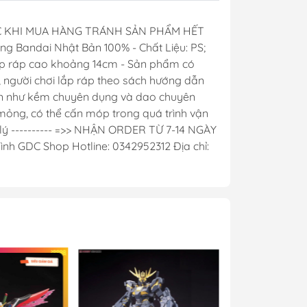
y Mio
ƯỚC KHI MUA HÀNG TRÁNH SẢN PHẨM HẾT
ng Bandai Nhật Bản 100% - Chất Liệu: PS;
i lắp ráp cao khoảng 14cm - Sản phẩm có
 người chơi lắp ráp theo sách hướng dẫn
- Phụ Kiện
ản như kềm chuyên dụng và dao chuyên
 mỏng, có thể cấn móp trong quá trình vận
ya
ử lý ---------- =>> NHẬN ORDER TỪ 7-14 NGÀY
 lông, cọ)
h GDC Shop Hotline: 0342952312 Địa chỉ:
Mr Hobby
y Ba Nha