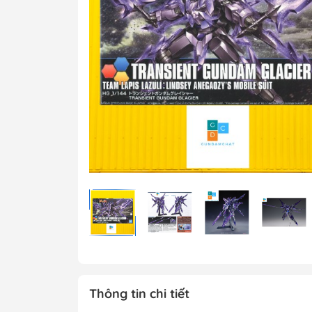
MG 1/100 Gundam
Grade)
MGEX Gundam ( 
Grade Ver.ka)
PG Gundam (Perf
Grade)
Mega Size Gund
Gundam Bandai
Gundam Daban
Gundam Jijia
Thông tin chi tiết