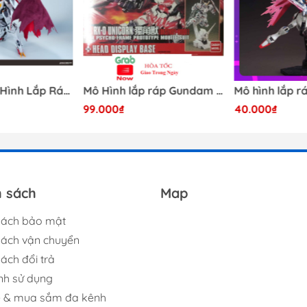
[Có Sẵn] Mô Hình Lắp Ráp 1/60 Barbatos Logar Wolf Remains Meavy Industries
Mô Hình lắp ráp Gundam HG RX-0 Unicorn Gundam Destroy Mode 100 Daban
99.000₫
40.000₫
h sách
Map
sách bảo mật
sách vận chuyển
ách đổi trả
nh sử dụng
ệ & mua sắm đa kênh