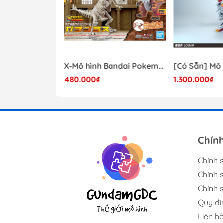
Mô hình Lắp Ráp Bandai Star Wars 1/72 Perfect Grade Millennium Falcon [2375614]
X-Mô hình Bandai Pokemon PLAMO COLLECTION Fossil Pokemon Series Tyrantrum
480.000₫
1.300.000₫
17.000.000₫
Chín
Chính 
Chính 
Chính s
Quy đị
Liên h