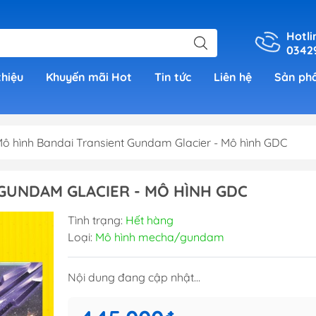
Hotli
0342
thiệu
Khuyến mãi Hot
Tin tức
Liên hệ
Sản ph
ô hình Bandai Transient Gundam Glacier - Mô hình GDC
er
GUNDAM GLACIER - MÔ HÌNH GDC
h Grade )
Tình trạng:
Hết hàng
Loại:
Mô hình mecha/gundam
 (Real
Nội dung đang cập nhật...
00)