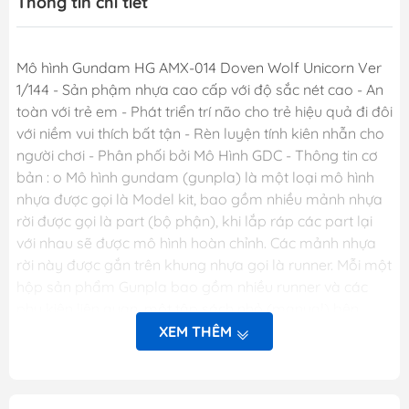
Thông tin chi tiết
Mô hình Gundam HG AMX-014 Doven Wolf Unicorn Ver
1/144 - Sản phậm nhựa cao cấp với độ sắc nét cao - An
toàn với trẻ em - Phát triển trí não cho trẻ hiệu quả đi đôi
với niềm vui thích bất tận - Rèn luyện tính kiên nhẫn cho
người chơi - Phân phối bởi Mô Hình GDC - Thông tin cơ
bản : o Mô hình gundam (gunpla) là một loại mô hình
nhựa được gọi là Model kit, bao gồm nhiều mảnh nhựa
rời được gọi là part (bộ phận), khi lắp ráp các part lại
với nhau sẽ được mô hình hoàn chỉnh. Các mảnh nhựa
rời này được gắn trên khung nhựa gọi là runner. Mỗi một
hộp sản phẩm Gunpla bao gồm nhiều runner và các
phụ kiện liên quan, một tập sách nhỏ (manual) bên
trong giới thiệu sơ lược về mẫu Gundam trong hộp và
XEM THÊM
phần hướng dẫn cách lắp ráp. o Dòng gundam với các
chi tiết hoàn hảo. o Các khớp cử động linh hoạt theo ý
muốn. o Người chơi sẽ thỏa sức sáng tạo và đam mê.