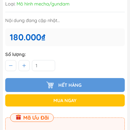
Loại:
Mô hình mecha/gundam
Nội dung đang cập nhật...
180.000₫
Số lượng:
HẾT HÀNG
MUA NGAY
Mã Ưu Đãi