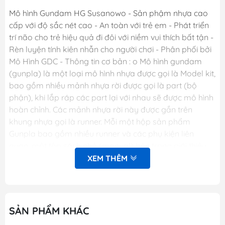
Mô hình Gundam HG Susanowo - Sản phậm nhựa cao
cấp với độ sắc nét cao - An toàn với trẻ em - Phát triển
trí não cho trẻ hiệu quả đi đôi với niềm vui thích bất tận -
Rèn luyện tính kiên nhẫn cho người chơi - Phân phối bởi
Mô Hình GDC - Thông tin cơ bản : o Mô hình gundam
(gunpla) là một loại mô hình nhựa được gọi là Model kit,
bao gồm nhiều mảnh nhựa rời được gọi là part (bộ
phận), khi lắp ráp các part lại với nhau sẽ được mô hình
hoàn chỉnh. Các mảnh nhựa rời này được gắn trên
khung nhựa gọi là runner. Mỗi một hộp sản phẩm
Gunpla bao gồm nhiều runner và các phụ kiện liên
quan, một tập sách nhỏ (manual) bên trong giới thiệu
sơ lược về mẫu Gundam trong hộp và phần hướng dẫn
XEM THÊM
cách lắp ráp. o Dòng gundam với các chi tiết hoàn hảo.
o Các khớp cử động linh hoạt theo ý muốn. o Người chơi
sẽ thỏa sức sáng tạo và đam mê. THƯƠNG HIỆU : TT
hongli PHIÊN BẢN : HG 1/144 Chiều cao: 13-16cm PHÂN
SẢN PHẨM KHÁC
LOẠI SP : LẮP RÁP QUÝ KHÁCH VUI LÒNG CHAT VỚI