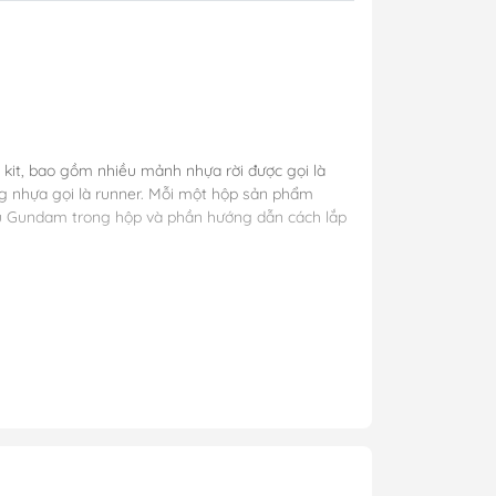
y Mio
- Phụ Kiện
 kit, bao gồm nhiều mảnh nhựa rời được gọi là
ya
ung nhựa gọi là runner. Mỗi một hộp sản phẩm
mẫu Gundam trong hộp và phần hướng dẫn cách lắp
 lông, cọ)
Mr Hobby
y Ba Nha
 với shop để hỗ trợ xử lý
ỚI CỬA HÀNG