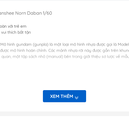
Dụng Cụ Hobb
anshee Norn Daban 1/60
Dụng Cụ Stedi
Sơn Jumpwind
toàn với trẻ em
 vui thích bất tận
Dụng Cụ Ustar 
Mô Hình
 Mô hình gundam (gunpla) là một loại mô hình nhựa được gọi là Model
Phụ kiện Tami
u sẽ được mô hình hoàn chỉnh. Các mảnh nhựa rời này được gắn trên kh
n quan, một tập sách nhỏ (manual) bên trong giới thiệu sơ lược về 
Bút kẻ ( tô, bút
Sơn, Dụng Cụ 
Sơn Vallejo Tâ
Sơn Tamiya
Sơn BT
XEM THÊM
Sơn Sunin 7
KHI MUA HÀNG TRÁNH SẢN PHẨM HẾT HÀNG ĐỘT XUẤT
Sơn Gaia
 như kềm, nhíp, nhám, dao trong sản phẩm của shop
 kiểm tra trước khi lắp
+ Với những chi tiết lỗi có thể trao đổi trực tiếp
ỚI NHỮNG MẶT HÀNG KHÔNG CÓ SẴN
=>> MỌI CHI TIẾT XIN LIÊN HỆ V