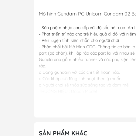
Mô hình Gundam PG Unicorn Gundam 02 B
- Sản phậm nhựa cao cấp với độ sắc nét cao
- An 
- Phát triển trí não cho trẻ hiệu quả đi đôi với niềm
- Rèn luyện tính kiên nhẫn cho người chơi
- Phân phối bởi Mô Hình GDC
- Thông tin cơ bản :
o
part (bộ phận), khi lắp ráp các part lại với nha
Gunpla bao gồm nhiều runner và các phụ kiện liê
ráp.
o Dòng gundam với các chi tiết hoàn hảo.
o Các khớp cử động linh hoạt theo ý muốn.
o Người chơi sẽ thỏa sức sáng tạo và đam mê.
THƯƠNG HIỆU : Daban Model
PHIÊN BẢN : PG
Chiều cao: 36cm
PHÂN LOẠI SP : LẮP RÁP
QUÝ KHÁCH VUI LÒNG CHAT VỚI SHOP TRƯỚC 
----------
Quý khách có thể xem thêm các phụ kiện
Lưu ý:
+ Sản phẩm có những chi tiết nhỏ, quý khách
SẢN PHẨM KHÁC
----------
=>> NHẬN ORDER TỪ 7-14 NGÀY ĐỐI V