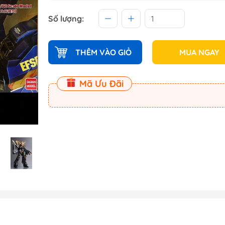
 (Master
Số lượng:
Master
THÊM VÀO GIỎ
MUA NGAY
ect
Mã Ưu Đãi
am
Dụng Cụ Dspia