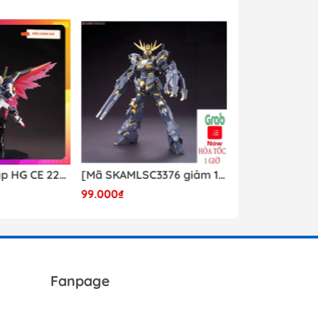
Mô hình lắp ráp HG CE 224 Destiny Revive Daban [TẶNG WING EFFECT]
[Mã SKAMLSC3376 giảm 10% đơn 100K] Mô Hình lắp ráp Gundam HG Unicorn Gundam 02 Banshee (Destroy Mode) 134 Daban
99.000₫
Liên hệ
Fanpage