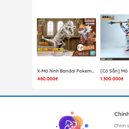
----------
Mô hình GDC Shop
- 41%
Mô hình Lắp Ráp Bandai Star Wars 1/72 Perfect Grade Millennium Falcon [2375614]
X-Mô hình Bandai Pokemon PLAMO COLLECTION Fossil Pokemon Series Tyrantrum
480.000₫
1.300.000₫
17.000.000₫
Chín
Chính 