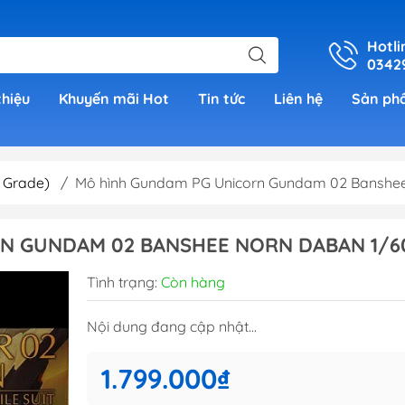
Hotli
0342
thiệu
Khuyến mãi Hot
Tin tức
Liên hệ
Sản ph
 Grade)
/
Mô hình Gundam PG Unicorn Gundam 02 Banshe
er
N GUNDAM 02 BANSHEE NORN DABAN 1/6
h Grade )
Tình trạng:
Còn hàng
 (Real
Nội dung đang cập nhật...
00)
1.799.000₫