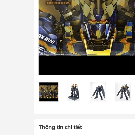
MG 1/100 Gundam
Grade)
MGEX Gundam ( 
Grade Ver.ka)
PG Gundam (Perf
Grade)
Mega Size Gund
Gundam Bandai
Gundam Daban
Gundam Jijia
Thông tin chi tiết