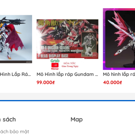
[Có Sẵn] Mô Hình Lắp Ráp 1/60 Barbatos Logar Wolf Remains Meavy Industries
Mô Hình lắp ráp Gundam HG RX-0 Unicorn Gundam Destroy Mode 100 Daban
99.000₫
40.000₫
h sách
Map
sách bảo mật