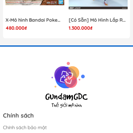
X-Mô hình Bandai Pokemon PLAMO COLLECTION Fossil Pokemon Series Tyrantrum
[Có Sẵn] Mô Hình Lắp Ráp 1/60 Barbatos Logar Wolf Remains Meavy Industries
480.000₫
1.300.000₫
Chính sách
Chính sách bảo mật