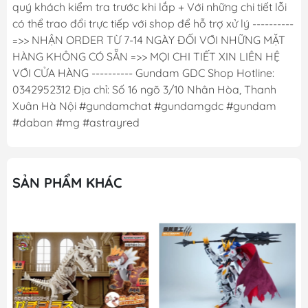
quý khách kiểm tra trước khi lắp + Với những chi tiết lỗi
có thể trao đổi trực tiếp với shop để hỗ trợ xử lý ----------
=>> NHẬN ORDER TỪ 7-14 NGÀY ĐỐI VỚI NHỮNG MẶT
HÀNG KHÔNG CÓ SẴN =>> MỌI CHI TIẾT XIN LIÊN HỆ
VỚI CỬA HÀNG ---------- Gundam GDC Shop Hotline:
0342952312 Địa chỉ: Số 16 ngõ 3/10 Nhân Hòa, Thanh
Xuân Hà Nội #gundamchat #gundamgdc #gundam
#daban #mg #astrayred
SẢN PHẨM KHÁC