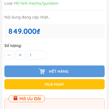
Loại:
Mô hình mecha/gundam
Nội dung đang cập nhật...
849.000₫
Số lượng:
HẾT HÀNG
MUA NGAY
Mã Ưu Đãi