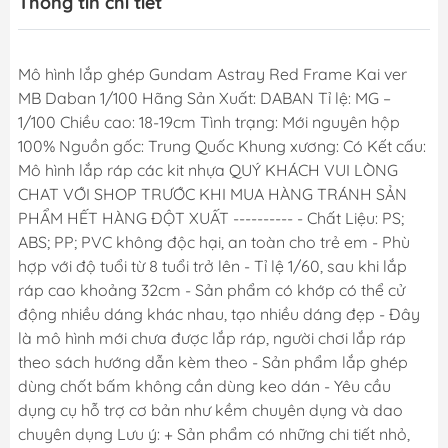
Thông tin chi tiết
Mô hình lắp ghép Gundam Astray Red Frame Kai ver
MB Daban 1/100 Hãng Sản Xuất: DABAN Tỉ lệ: MG –
1/100 Chiều cao: 18-19cm Tình trạng: Mới nguyên hộp
100% Nguồn gốc: Trung Quốc Khung xương: Có Kết cấu:
Mô hình lắp ráp các kit nhựa QUÝ KHÁCH VUI LÒNG
CHAT VỚI SHOP TRƯỚC KHI MUA HÀNG TRÁNH SẢN
PHẨM HẾT HÀNG ĐỘT XUẤT ---------- - Chất Liệu: PS;
ABS; PP; PVC không độc hại, an toàn cho trẻ em - Phù
hợp với độ tuổi từ 8 tuổi trở lên - Tỉ lệ 1/60, sau khi lắp
ráp cao khoảng 32cm - Sản phẩm có khớp có thể cử
động nhiều dáng khác nhau, tạo nhiều dáng đẹp - Đây
là mô hình mới chưa được lắp ráp, người chơi lắp ráp
theo sách hướng dẫn kèm theo - Sản phẩm lắp ghép
dùng chốt bấm không cần dùng keo dán - Yêu cầu
dụng cụ hỗ trợ cơ bản như kềm chuyên dụng và dao
chuyên dụng Lưu ý: + Sản phẩm có những chi tiết nhỏ,