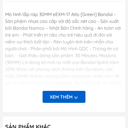
Mô hình lắp ráp 30MM eEXM-17 Alto [Green] Bandai -
Sản phậm nhựa cao cấp với độ sắc nét cao - Sản xuất
bởi Bandai Namco – Nhật Bản Chính hãng - An toàn với
trẻ em - Phát triển trí não cho trẻ hiệu quả đi đôi với
niềm vui thích bất tận - Rèn luyện tính kiên nhẫn cho
người chơi - Phân phối bởi Mô Hình GDC - Thông tin cơ
bản : - Giới thiệu dòng sản phẩm: 30 Minutes Missions
(30MM) Là dòng kit mới ra mắt của Bandai Spitrit năm
2019. Khác với phong cách Anime trên Gundam, các
mẫu 30MM đi theo phong cách mechanic nhiều hơn để
tập trung cho thị trường phương Tây. Các mẫu kit 30MM
có độ tùy biến rất cao, tất cả đều có thể lắp chung lại
với nhau để tạo ra các sản phẩm mới tùy theo trí tưởng
XEM THÊM
tượng của người chơi. + Mô hình chưa được lắp ráp; bạn
phải tự lắp theo chỉ dẫn. + Công việc lắp ráp tạo cho
bạn tính tỉ mỉ; óc sáng tạo và tính kiên trì. + Mô hình lắp
ráp xong cao khoảng 10cm; có khả năng thay đổi nhiều
SẢN PHẨM KHÁC