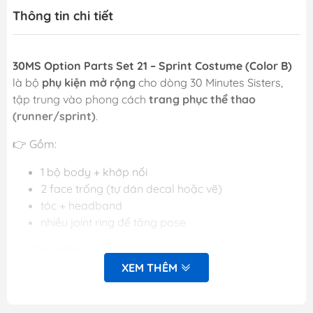
Thông tin chi tiết
30MS Option Parts Set 21 – Sprint Costume (Color B)
là bộ
phụ kiện mở rộng
cho dòng 30 Minutes Sisters,
tập trung vào phong cách
trang phục thể thao
(runner/sprint)
.
👉 Gồm:
1 bộ body + khớp nối
2 face trống (tự dán decal hoặc vẽ)
tóc + headband
nhiều joint ring để tăng pose
👉 Đặc điểm:
XEM THÊM
Chuẩn
3mm
→ tương thích toàn bộ 30MS / 30MM
Cho phép
custom nhân vật từ đầu
hoặc nâng
cấp kit có sẵn