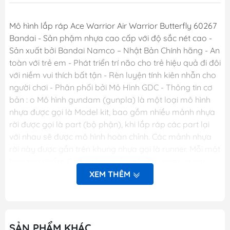
Mô hình lắp ráp Ace Warrior Air Warrior Butterfly 60267
Bandai - Sản phậm nhựa cao cấp với độ sắc nét cao -
Sản xuất bởi Bandai Namco – Nhật Bản Chính hãng - An
toàn với trẻ em - Phát triển trí não cho trẻ hiệu quả đi đôi
với niềm vui thích bất tận - Rèn luyện tính kiên nhẫn cho
người chơi - Phân phối bởi Mô Hình GDC - Thông tin cơ
bản : o Mô hình gundam (gunpla) là một loại mô hình
nhựa được gọi là Model kit, bao gồm nhiều mảnh nhựa
rời được gọi là part (bộ phận), khi lắp ráp các part lại
với nhau sẽ được mô hình hoàn chỉnh. Các mảnh nhựa
rời này được gắn trên khung nhựa gọi là runner. Mỗi một
hộp sản phẩm Gunpla bao gồm nhiều runner và các
phụ kiện liên quan, một tập sách nhỏ (manual) bên
XEM THÊM
trong giới thiệu sơ lược về mẫu Gundam trong hộp và
phần hướng dẫn cách lắp ráp. o Dòng gundam với các
chi tiết hoàn hảo. o Các khớp cử động linh hoạt theo ý
muốn. o Người chơi sẽ thỏa sức sáng tạo và đam mê.
SẢN PHẨM KHÁC