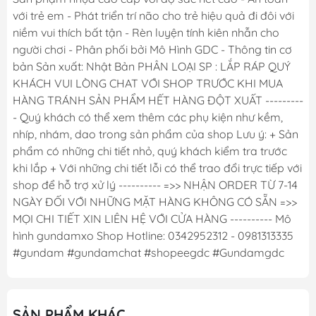
với trẻ em - Phát triển trí não cho trẻ hiệu quả đi đôi với
niềm vui thích bất tận - Rèn luyện tính kiên nhẫn cho
người chơi - Phân phối bởi Mô Hình GDC - Thông tin cơ
bản Sản xuất: Nhật Bản PHÂN LOẠI SP : LẮP RÁP QUÝ
KHÁCH VUI LÒNG CHAT VỚI SHOP TRƯỚC KHI MUA
HÀNG TRÁNH SẢN PHẨM HẾT HÀNG ĐỘT XUẤT ---------
- Quý khách có thể xem thêm các phụ kiện như kềm,
nhíp, nhám, dao trong sản phẩm của shop Lưu ý: + Sản
phẩm có những chi tiết nhỏ, quý khách kiểm tra trước
khi lắp + Với những chi tiết lỗi có thể trao đổi trực tiếp với
shop để hỗ trợ xử lý ---------- =>> NHẬN ORDER TỪ 7-14
NGÀY ĐỐI VỚI NHỮNG MẶT HÀNG KHÔNG CÓ SẴN =>>
MỌI CHI TIẾT XIN LIÊN HỆ VỚI CỬA HÀNG ---------- Mô
hình gundamxo Shop Hotline: 0342952312 - 0981313335
#gundam #gundamchat #shopeegdc #Gundamgdc
SẢN PHẨM KHÁC