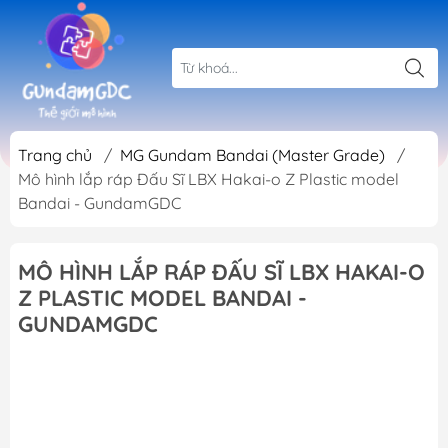
Trang chủ
/
MG Gundam Bandai (Master Grade)
/
Mô hình lắp ráp Đấu Sĩ LBX Hakai-o Z Plastic model
Bandai - GundamGDC
MÔ HÌNH LẮP RÁP ĐẤU SĨ LBX HAKAI-O
Z PLASTIC MODEL BANDAI -
GUNDAMGDC