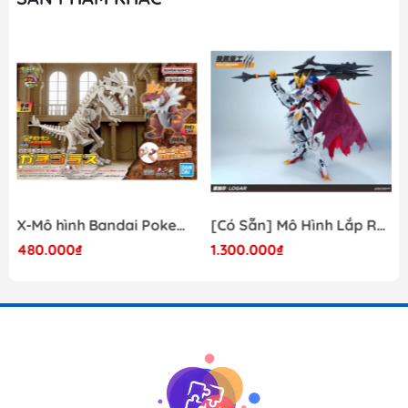
X-Mô hình Bandai Pokemon PLAMO COLLECTION Fossil Pokemon Series Tyrantrum
[Có Sẵn] Mô Hình Lắp Ráp 1/60 Barbatos Logar Wolf Remains Meavy Industries
480.000₫
1.300.000₫