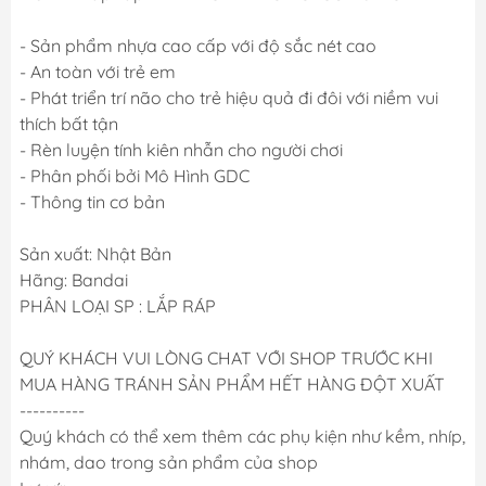
- Sản phẩm nhựa cao cấp với độ sắc nét cao
- An toàn với trẻ em
- Phát triển trí não cho trẻ hiệu quả đi đôi với niềm vui
thích bất tận
- Rèn luyện tính kiên nhẫn cho người chơi
- Phân phối bởi Mô Hình GDC
- Thông tin cơ bản
Sản xuất: Nhật Bản
Hãng: Bandai
PHÂN LOẠI SP : LẮP RÁP
QUÝ KHÁCH VUI LÒNG CHAT VỚI SHOP TRƯỚC KHI
MUA HÀNG TRÁNH SẢN PHẨM HẾT HÀNG ĐỘT XUẤT
----------
Quý khách có thể xem thêm các phụ kiện như kềm, nhíp,
nhám, dao trong sản phẩm của shop