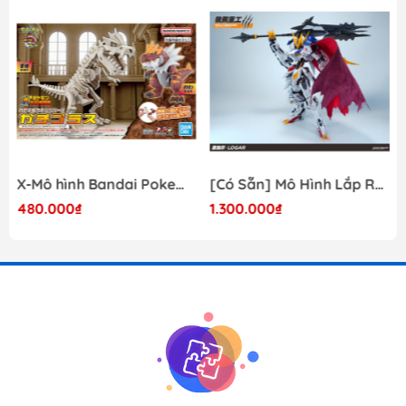
X-Mô hình Bandai Pokemon PLAMO COLLECTION Fossil Pokemon Series Tyrantrum
[Có Sẵn] Mô Hình Lắp Ráp 1/60 Barbatos Logar Wolf Remains Meavy Industries
480.000₫
1.300.000₫