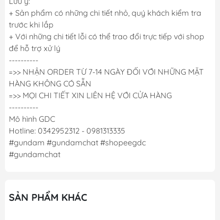
Lưu ý:
+ Sản phẩm có những chi tiết nhỏ, quý khách kiểm tra
trước khi lắp
+ Với những chi tiết lỗi có thể trao đổi trực tiếp với shop
để hỗ trợ xử lý
----------
=>> NHẬN ORDER TỪ 7-14 NGÀY ĐỐI VỚI NHỮNG MẶT
HÀNG KHÔNG CÓ SẴN
=>> MỌI CHI TIẾT XIN LIÊN HỆ VỚI CỬA HÀNG
----------
Mô hình GDC
Hotline: 0342952312 - 0981313335
#gundam #gundamchat #shopeegdc
#gundamchat
SẢN PHẨM KHÁC