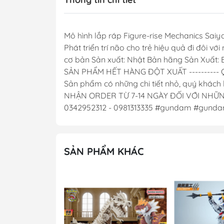
Mô hình lắp ráp Figure-rise Mechanics Saiy
Phát triển trí não cho trẻ hiệu quả đi đôi vớ
cơ bản Sản xuất: Nhật Bản hãng Sản Xu
SẢN PHẨM HẾT HÀNG ĐỘT XUẤT ---------- Qu
Sản phẩm có những chi tiết nhỏ, quý khách kiểm
NHẬN ORDER TỪ 7-14 NGÀY ĐỐI VỚI NHỮNG 
0342952312 - 0981313335 #gundam #gund
SẢN PHẨM KHÁC
- 41%