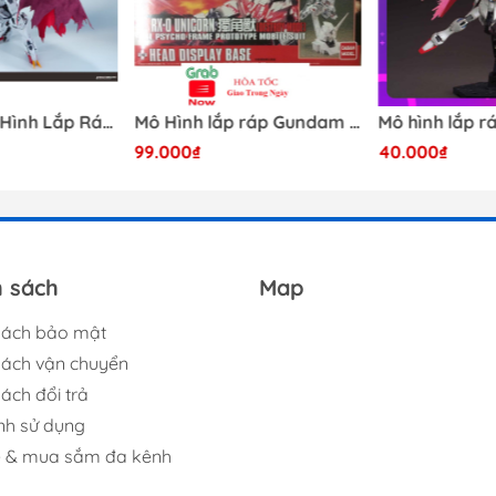
[Có Sẵn] Mô Hình Lắp Ráp 1/60 Barbatos Logar Wolf Remains Meavy Industries
Mô Hình lắp ráp Gundam HG RX-0 Unicorn Gundam Destroy Mode 100 Daban
99.000₫
40.000₫
h sách
Map
sách bảo mật
sách vận chuyển
ách đổi trả
nh sử dụng
ệ & mua sắm đa kênh