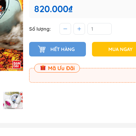
 (Master
820.000₫
Master
Số lượng:
ect
HẾT HÀNG
MUA NGAY
am
Mã Ưu Đãi
Dụng Cụ Dspia