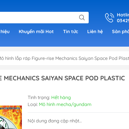
Hotli
0342
thiệu
Khuyến mãi Hot
Tin tức
Liên hệ
Sản ph
ô hình lắp ráp Figure-rise Mechanics Saiyan Space Pod Plas
er
E MECHANICS SAIYAN SPACE POD PLASTIC
h Grade )
Tình trạng:
Hết hàng
 (Real
Loại:
Mô hình mecha/gundam
00)
Nội dung đang cập nhật...