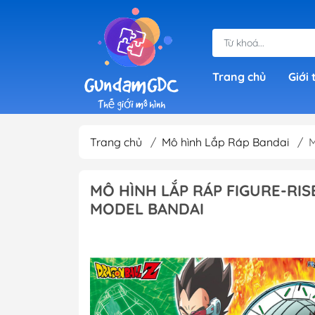
Trang chủ
Giới 
Trang chủ
/
Mô hình Lắp Ráp Bandai
/
M
Gundam Giá Rẻ
SD Gundam (Sup
MÔ HÌNH LẮP RÁP FIGURE-RIS
Deformed)
MODEL BANDAI
HG Gundam ( Hig
RG 1/144 Gundam
Grade)
IBO Gundam (1/1
RE 1/100 Gundam