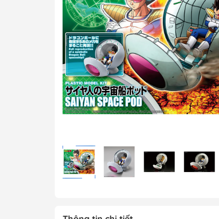
MG 1/100 Gundam
Grade)
MGEX Gundam ( 
Grade Ver.ka)
PG Gundam (Perf
Grade)
Mega Size Gund
Gundam Bandai
Gundam Daban
Gundam Jijia
Thông tin chi tiết