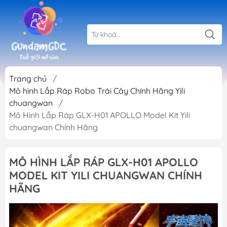
Trang chủ
/
Mô hình Lắp Ráp Robo Trái Cây Chính Hãng Yili
chuangwan
/
Mô Hình Lắp Ráp GLX-H01 APOLLO Model Kit Yili
chuangwan Chính Hãng
MÔ HÌNH LẮP RÁP GLX-H01 APOLLO
MODEL KIT YILI CHUANGWAN CHÍNH
HÃNG