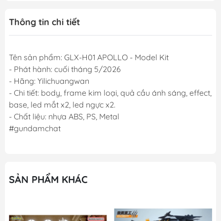
Thông tin chi tiết
Tên sản phẩm: GLX-H01 APOLLO - Model Kit
- Phát hành: cuối tháng 5/2026
- Hãng: Yilichuangwan
- Chi tiết: body, frame kim loại, quả cầu ánh sáng, effect,
base, led mắt x2, led ngực x2.
- Chất liệu: nhựa ABS, PS, Metal
#gundamchat
SẢN PHẨM KHÁC