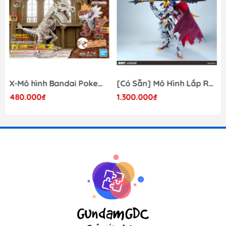
X-Mô hình Bandai Pokemon PLAMO COLLECTION Fossil Pokemon Series Tyrantrum
[Có Sẵn] Mô Hình Lắp Ráp 1/60 Barbatos Logar Wolf Remains Meavy Industries
480.000₫
1.300.000₫