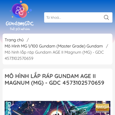
Trang chủ
/
Mô Hình MG 1/100 Gundam (Master Grade) Gundam
/
Mô hình lắp ráp Gundam AGE II Magnum (MG) - GDC
4573102570659
MÔ HÌNH LẮP RÁP GUNDAM AGE II
MAGNUM (MG) - GDC 4573102570659