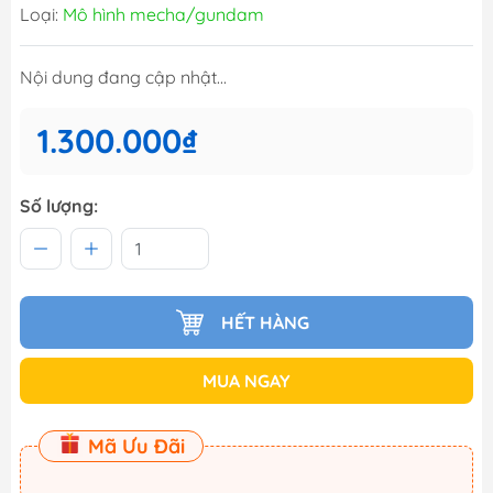
Loại:
Mô hình mecha/gundam
Nội dung đang cập nhật...
1.300.000₫
Số lượng:
HẾT HÀNG
MUA NGAY
Mã Ưu Đãi