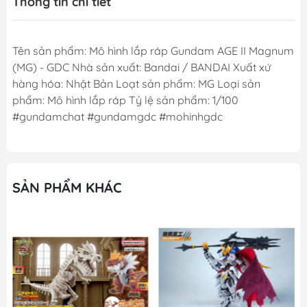
Thông tin chi tiết
Tên sản phẩm: Mô hình lắp ráp Gundam AGE II Magnum
(MG) - GDC Nhà sản xuất: Bandai / BANDAI Xuất xứ
hàng hóa: Nhật Bản Loạt sản phẩm: MG Loại sản
phẩm: Mô hình lắp ráp Tỷ lệ sản phẩm: 1/100
#gundamchat #gundamgdc #mohinhgdc
SẢN PHẨM KHÁC