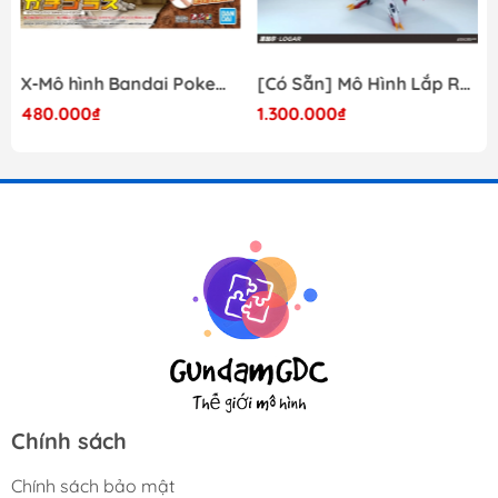
X-Mô hình Bandai Pokemon PLAMO COLLECTION Fossil Pokemon Series Tyrantrum
[Có Sẵn] Mô Hình Lắp Ráp 1/60 Barbatos Logar Wolf Remains Meavy Industries
480.000₫
1.300.000₫
Chính sách
Chính sách bảo mật