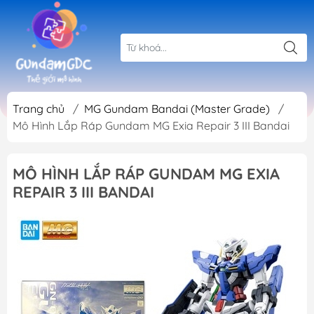
Trang chủ
/
MG Gundam Bandai (Master Grade)
/
Mô Hình Lắp Ráp Gundam MG Exia Repair 3 III Bandai
MÔ HÌNH LẮP RÁP GUNDAM MG EXIA
REPAIR 3 III BANDAI