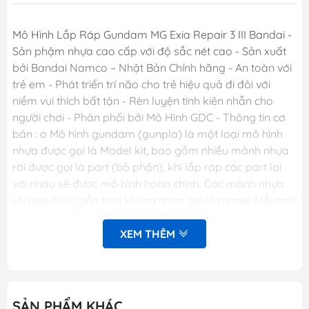
Mô Hình Lắp Ráp Gundam MG Exia Repair 3 III Bandai -
Sản phậm nhựa cao cấp với độ sắc nét cao - Sản xuất
bởi Bandai Namco – Nhật Bản Chính hãng - An toàn với
trẻ em - Phát triển trí não cho trẻ hiệu quả đi đôi với
niềm vui thích bất tận - Rèn luyện tính kiên nhẫn cho
người chơi - Phân phối bởi Mô Hình GDC - Thông tin cơ
bản : o Mô hình gundam (gunpla) là một loại mô hình
nhựa được gọi là Model kit, bao gồm nhiều mảnh nhựa
rời được gọi là part (bộ phận), khi lắp ráp các part lại
với nhau sẽ được mô hình hoàn chỉnh. Các mảnh nhựa
rời này được gắn trên khung nhựa gọi là runner. Mỗi một
hộp sản phẩm Gunpla bao gồm nhiều runner và các
phụ kiện liên quan, một tập sách nhỏ (manual) bên
XEM THÊM
trong giới thiệu sơ lược về mẫu Gundam trong hộp và
phần hướng dẫn cách lắp ráp. o Dòng gundam với các
chi tiết hoàn hảo. o Các khớp cử động linh hoạt theo ý
muốn. o Người chơi sẽ thỏa sức sáng tạo và đam mê.
SẢN PHẨM KHÁC