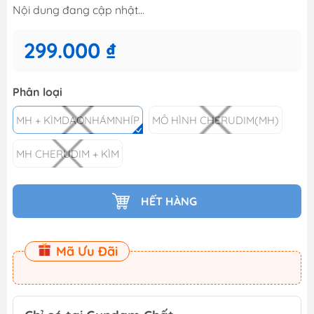
Nội dung đang cập nhật...
299.000 ₫
Phân loại
MH + KÌMDAONHÁMNHÍP
MÔ HÌNH CHERUDIM(MH)
MH CHERUDIM + KÌM
HẾT HÀNG
Mã Ưu Đãi