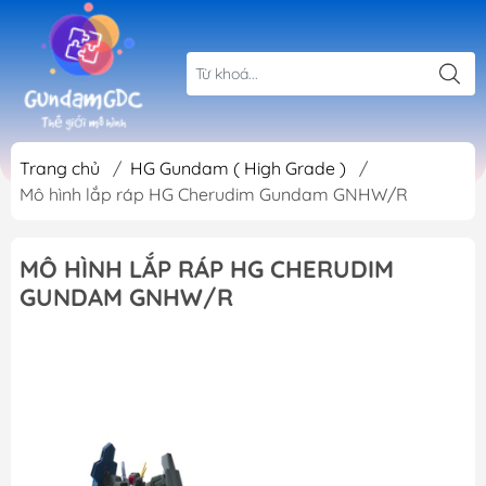
Trang chủ
/
HG Gundam ( High Grade )
/
Mô hình lắp ráp HG Cherudim Gundam GNHW/R
MÔ HÌNH LẮP RÁP HG CHERUDIM
GUNDAM GNHW/R