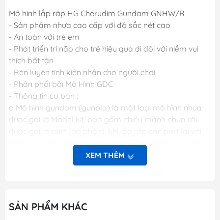
Mô hình lắp ráp HG Cherudim Gundam GNHW/R
- Sản phậm nhựa cao cấp với độ sắc nét cao
- An toàn với trẻ em
- Phát triển trí não cho trẻ hiệu quả đi đôi với niềm vui
thích bất tận
- Rèn luyện tính kiên nhẫn cho người chơi
- Phân phối bởi Mô Hình GDC
- Thông tin cơ bản :
o Mô hình gundam (gunpla) là một loại mô hình nhựa
được gọi là Model kit, bao gồm nhiều mảnh nhựa rời
được gọi là part (bộ phận), khi lắp ráp các part lại với
nhau sẽ được mô hình hoàn chỉnh. Các mảnh nhựa rời
này được gắn trên khung nhựa gọi là runner. Mỗi một
XEM THÊM
hộp sản phẩm Gunpla bao gồm nhiều runner và các
phụ kiện liên quan, một tập sách nhỏ (manual) bên
trong giới thiệu sơ lược về mẫu Gundam trong hộp và
phần hướng dẫn cách lắp ráp.
SẢN PHẨM KHÁC
o Dòng gundam với các chi tiết hoàn hảo.