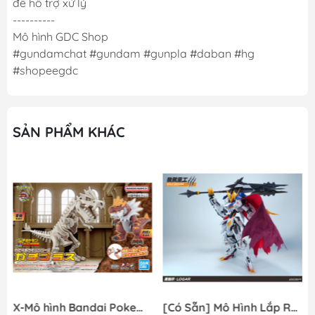
để hỗ trợ xử lý
----------
Mô hình GDC Shop
#gundamchat #gundam #gunpla #daban #hg
#shopeegdc
SẢN PHẨM KHÁC
X-Mô hình Bandai Pokemon PLAMO COLLECTION Fossil Pokemon Series Tyrantrum
[Có Sẵn] Mô Hình Lắp Ráp 1/60 Barbatos Logar Wolf Remains Meavy Industries