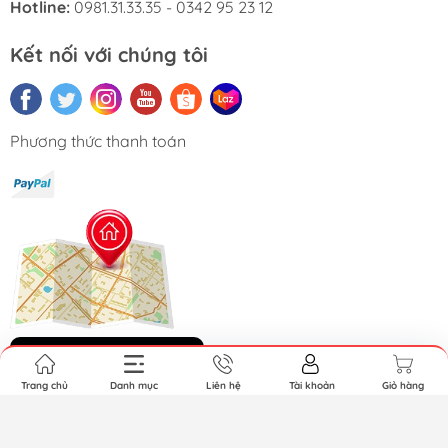
Hotline:
0981.31.33.35 - 0342 95 23 12
Kết nối với chúng tôi
Phương thức thanh toán
Hệ thống cửa hàng
Trang chủ
Danh mục
Liên hệ
Tài khoản
Giỏ hàng
Bản quyền thuộc về GundamGDC. Cung cấp bởi Sapo.