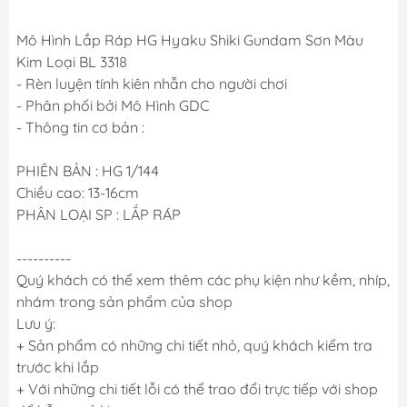
Mô Hình Lắp Ráp HG Hyaku Shiki Gundam Sơn Màu
Kim Loại BL 3318
- Rèn luyện tính kiên nhẫn cho người chơi
- Phân phối bởi Mô Hình GDC
- Thông tin cơ bản :
PHIÊN BẢN : HG 1/144
Chiều cao: 13-16cm
PHÂN LOẠI SP : LẮP RÁP
----------
Quý khách có thể xem thêm các phụ kiện như kềm, nhíp,
nhám trong sản phẩm của shop
Lưu ý:
+ Sản phẩm có những chi tiết nhỏ, quý khách kiểm tra
trước khi lắp
+ Với những chi tiết lỗi có thể trao đổi trực tiếp với shop