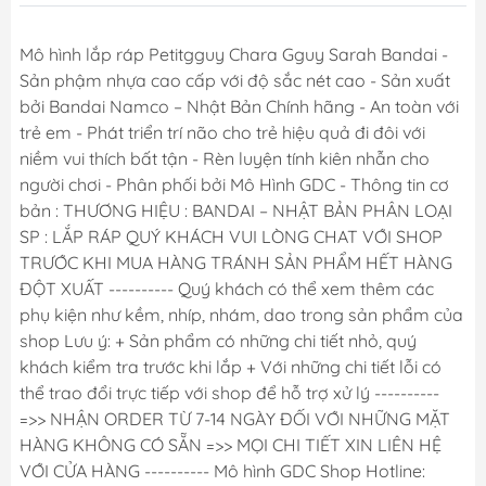
Mô hình lắp ráp Petitgguy Chara Gguy Sarah Bandai -
Sản phậm nhựa cao cấp với độ sắc nét cao - Sản xuất
bởi Bandai Namco – Nhật Bản Chính hãng - An toàn với
trẻ em - Phát triển trí não cho trẻ hiệu quả đi đôi với
niềm vui thích bất tận - Rèn luyện tính kiên nhẫn cho
người chơi - Phân phối bởi Mô Hình GDC - Thông tin cơ
bản : THƯƠNG HIỆU : BANDAI – NHẬT BẢN PHÂN LOẠI
SP : LẮP RÁP QUÝ KHÁCH VUI LÒNG CHAT VỚI SHOP
TRƯỚC KHI MUA HÀNG TRÁNH SẢN PHẨM HẾT HÀNG
ĐỘT XUẤT ---------- Quý khách có thể xem thêm các
phụ kiện như kềm, nhíp, nhám, dao trong sản phẩm của
shop Lưu ý: + Sản phẩm có những chi tiết nhỏ, quý
khách kiểm tra trước khi lắp + Với những chi tiết lỗi có
thể trao đổi trực tiếp với shop để hỗ trợ xử lý ----------
=>> NHẬN ORDER TỪ 7-14 NGÀY ĐỐI VỚI NHỮNG MẶT
HÀNG KHÔNG CÓ SẴN =>> MỌI CHI TIẾT XIN LIÊN HỆ
VỚI CỬA HÀNG ---------- Mô hình GDC Shop Hotline: