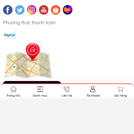
Phương thức thanh toán
Hệ thống cửa hàng
Trang chủ
Danh mục
Liên hệ
Tài khoản
Giỏ hàng
Bản quyền thuộc về GundamGDC. Cung cấp bởi Sapo.