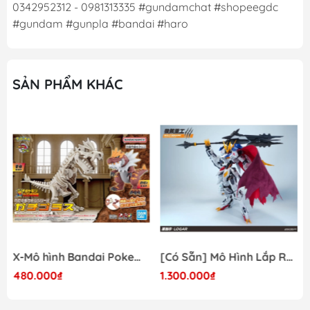
0342952312 - 0981313335 #gundamchat #shopeegdc
#gundam #gunpla #bandai #haro
SẢN PHẨM KHÁC
X-Mô hình Bandai Pokemon PLAMO COLLECTION Fossil Pokemon Series Tyrantrum
[Có Sẵn] Mô Hình Lắp Ráp 1/60 Barbatos Logar Wolf Remains Meavy Industries
480.000₫
1.300.000₫