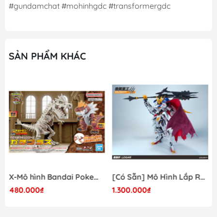
#gundamchat #mohinhgdc #transformergdc
SẢN PHẨM KHÁC
X-Mô hình Bandai Pokemon PLAMO COLLECTION Fossil Pokemon Series Tyrantrum
[Có Sẵn] Mô Hình Lắp Ráp 1/60 Barbatos Logar Wolf Remains Meavy Industries
480.000₫
1.300.000₫