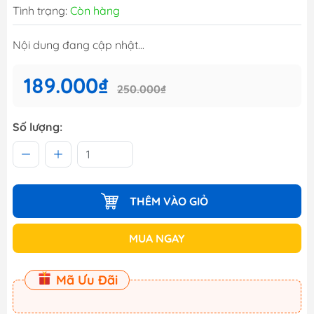
Tình trạng:
Còn hàng
Nội dung đang cập nhật...
189.000₫
250.000₫
Số lượng:
THÊM VÀO GIỎ
MUA NGAY
Mã Ưu Đãi