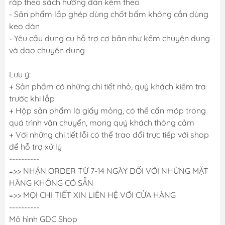
ráp theo sách hướng dẫn kèm theo
- Sản phẩm lắp ghép dùng chốt bấm không cần dùng
keo dán
- Yêu cầu dụng cụ hỗ trợ cơ bản như kềm chuyên dụng
và dao chuyên dụng
Lưu ý:
+ Sản phẩm có những chi tiết nhỏ, quý khách kiểm tra
trước khi lắp
+ Hộp sản phẩm là giấy mỏng, có thể cấn móp trong
quá trình vận chuyển, mong quý khách thông cảm
+ Với những chi tiết lỗi có thể trao đổi trực tiếp với shop
để hỗ trợ xử lý
----------
=>> NHẬN ORDER TỪ 7-14 NGÀY ĐỐI VỚI NHỮNG MẶT
HÀNG KHÔNG CÓ SẴN
=>> MỌI CHI TIẾT XIN LIÊN HỆ VỚI CỬA HÀNG
----------
Mô hình GDC Shop