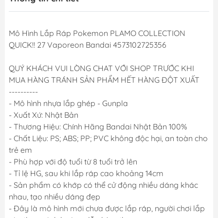
Mô Hình Lắp Ráp Pokemon PLAMO COLLECTION
QUICK!! 27 Vaporeon Bandai 4573102725356
QUÝ KHÁCH VUI LÒNG CHAT VỚI SHOP TRƯỚC KHI
MUA HÀNG TRÁNH SẢN PHẨM HẾT HÀNG ĐỘT XUẤT
----------
- Mô hình nhựa lắp ghép - Gunpla
- Xuất Xứ: Nhật Bản
- Thương Hiệu: Chính Hãng Bandai Nhật Bản 100%
- Chất Liệu: PS; ABS; PP; PVC không độc hại, an toàn cho
trẻ em
- Phù hợp với độ tuổi từ 8 tuổi trở lên
- Tỉ lệ HG, sau khi lắp ráp cao khoảng 14cm
- Sản phẩm có khớp có thể cử động nhiều dáng khác
nhau, tạo nhiều dáng đẹp
- Đây là mô hình mới chưa được lắp ráp, người chơi lắp