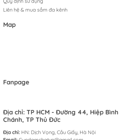
Quy định sử dụng
Liên hệ & mua sắm đa kênh
Map
Fanpage
Địa chỉ: TP HCM - Đường 44, Hiệp Bình
Chánh, TP Thủ Đức
Địa chỉ:
HN: Dịch Vọng, Cầu Giấy, Hà Nội
Email:
Gundamchatvn@gmail.com