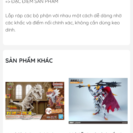
=> ĐẶC ĐIỂM SẢN PHẨM
Lắp ráp các bộ phận với nhau một cách dễ dàng nhờ
các khấc và điểm nối chính xác, không cần dùng keo
dính.
SẢN PHẨM KHÁC