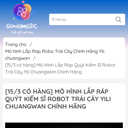
Trang chủ
/
Mô hình Lắp Ráp Robo Trái Cây Chính Hãng Yili
chuangwan
/
[15/3 có hàng] Mô Hình Lắp Ráp Quýt Kiếm Sĩ Robot
Trái Cây Yili ChuangWan Chính Hãng
[15/3 CÓ HÀNG] MÔ HÌNH LẮP RÁP
QUÝT KIẾM SĨ ROBOT TRÁI CÂY YILI
CHUANGWAN CHÍNH HÃNG