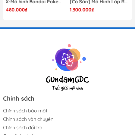
X-Mô hình Bandai Pokemon PLAMO COLLECTION Fossil Pokemon Series Tyrantrum
[Có Sẵn] Mô Hình Lắp Ráp 1/60 Barbatos Logar Wolf Remains Meavy Industries
480.000₫
1.300.000₫
Chính sách
Chính sách bảo mật
Chính sách vận chuyển
Chính sách đổi trả