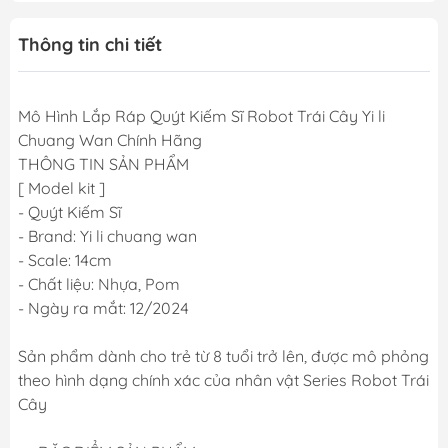
Thông tin chi tiết
Mô Hình Lắp Ráp Quýt Kiếm Sĩ Robot Trái Cây Yi li
Chuang Wan Chính Hãng
THÔNG TIN SẢN PHẨM
[ Model kit ]
- Quýt Kiếm Sĩ
- Brand: Yi li chuang wan
- Scale: 14cm
- Chất liệu: Nhựa, Pom
- Ngày ra mắt: 12/2024
Sản phẩm dành cho trẻ từ 8 tuổi trở lên, được mô phỏng
theo hình dạng chính xác của nhân vật Series Robot Trái
Cây