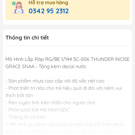
Hỗ trợ mua hàng
0342 95 2312
Thông tin chi tiết
Mô Hình Lắp Ráp RG/BE 1/144 SC-006 THUNDER INCISE
GRACE SNAA - Tặng kèm decal nước
- Sản phẩm nhựa cao cấp với độ sắc nét cao
- Phát triển trí não cho trẻ hiệu quả đi đôi với niềm vui
thích bất tận
- Rèn luyện tính kiên nhẫn cho người chơi
- Phân phối bởi Mô Hình GDC
- Thông tin cơ bản :
o Mô hình gundam (gunpla) là một loại mô hình nhựa
được gọi là Model kit, bao gồm nhiều mảnh nhựa rời