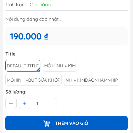
Tình trạng:
Còn hàng
Nội dung đang cập nhật...
190.000 ₫
Title
DEFAULT TITLE
MÔ HÌNH + KÌM
MÔHÌNH +BÚT SỬA KHỚP
MH + KÌMDAONHÁMNHÍP
Số lượng:
THÊM VÀO GIỎ