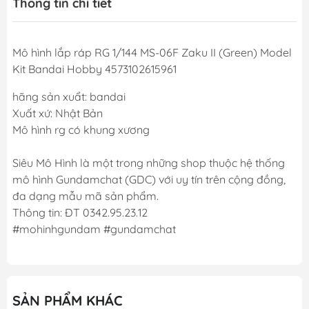
Thông tin chi tiết
Mô hình lắp ráp RG 1/144 MS-06F Zaku II (Green) Model
Kit Bandai Hobby 4573102615961
hãng sản xuẩt: bandai
Xuất xứ: Nhật Bản
Mô hình rg có khung xương
Siêu Mô Hình là một trong những shop thuộc hệ thống
mô hình Gundamchat (GDC) với uy tín trên cộng đồng,
đa dạng mẫu mã sản phẩm.
Thông tin: ĐT 0342.95.23.12
#mohinhgundam #gundamchat
SẢN PHẨM KHÁC