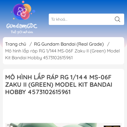
Trang chủ
/
RG Gundam Bandai (Real Grade)
/
Mô hình lắp ráp RG 1/144 MS-06F Zaku II (Green) Model
Kit Bandai Hobby 4573102615961
MÔ HÌNH LẮP RÁP RG 1/144 MS-06F
ZAKU II (GREEN) MODEL KIT BANDAI
HOBBY 4573102615961