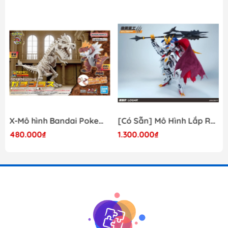
X-Mô hình Bandai Pokemon PLAMO COLLECTION Fossil Pokemon Series Tyrantrum
[Có Sẵn] Mô Hình Lắp Ráp 1/60 Barbatos Logar Wolf Remains Meavy Industries
480.000₫
1.300.000₫