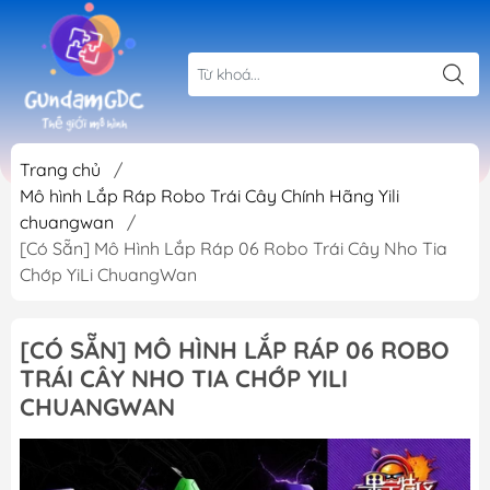
Trang chủ
/
Mô hình Lắp Ráp Robo Trái Cây Chính Hãng Yili
chuangwan
/
[Có Sẵn] Mô Hình Lắp Ráp 06 Robo Trái Cây Nho Tia
Chớp YiLi ChuangWan
[CÓ SẴN] MÔ HÌNH LẮP RÁP 06 ROBO
TRÁI CÂY NHO TIA CHỚP YILI
CHUANGWAN