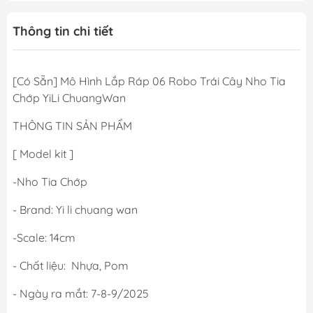
Thông tin chi tiết
[Có Sẵn] Mô Hình Lắp Ráp 06 Robo Trái Cây Nho Tia
Chớp YiLi ChuangWan
THÔNG TIN SẢN PHẨM
[ Model kit ]
-Nho Tia Chớp
- Brand: Yi li chuang wan
-Scale: 14cm
- Chất liệu: Nhựa, Pom
- Ngày ra mắt: 7-8-9/2025