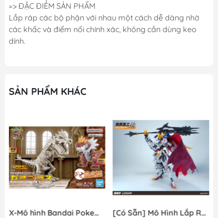
=> ĐẶC ĐIỂM SẢN PHẨM
Lắp ráp các bộ phận với nhau một cách dễ dàng nhờ
các khấc và điểm nối chính xác, không cần dùng keo
dính.
SẢN PHẨM KHÁC
X-Mô hình Bandai Pokemon PLAMO COLLECTION Fossil Pokemon Series Tyrantrum
[Có Sẵn] Mô Hình Lắp Ráp 1/60 Barbatos Logar Wolf Remains Meavy Industries