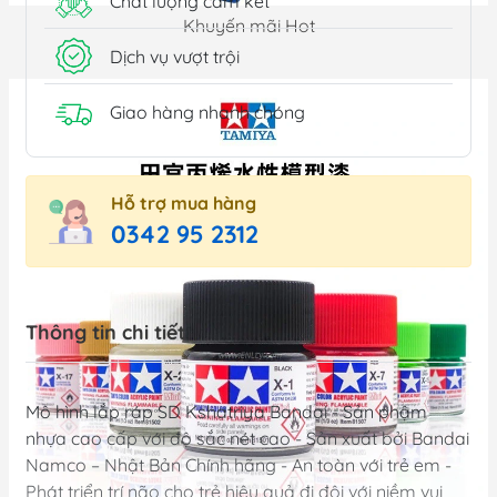
Chất lượng cam kết
Khuyến mãi Hot
Dịch vụ vượt trội
Giao hàng nhanh chóng
Hỗ trợ mua hàng
0342 95 2312
Thông tin chi tiết
Mô hình lắp ráp SD Kshatriya Bandai - Sản phậm
nhựa cao cấp với độ sắc nét cao - Sản xuất bởi Bandai
Namco – Nhật Bản Chính hãng - An toàn với trẻ em -
Phát triển trí não cho trẻ hiệu quả đi đôi với niềm vui