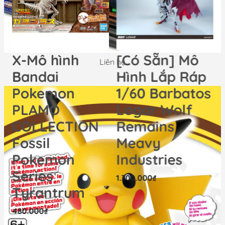
nhíp, nhám, dao trong sản phẩm của shop Lưu ý: +
Sản phẩm có những chi tiết nhỏ, quý khách kiểm tra
trước khi lắp + Với những chi tiết lỗi có thể trao đổi trực
tiếp với shop để hỗ trợ xử lý ---------- =>> NHẬN
ORDER TỪ 7-14 NGÀY ĐỐI VỚI NHỮNG MẶT HÀNG
X-Mô hình
[Có Sẵn] Mô
Liên hệ
KHÔNG CÓ SẴN =>> MỌI CHI TIẾT XIN LIÊN HỆ VỚI
Bandai
Hình Lắp Ráp
CỬA HÀNG ---------- Mô hình GDC Shop Hotline:
0342952312 - 0981313335 #gundam #gunpla #bandai
Pokemon
1/60 Barbatos
#mg #gundamchat #shopeegdc #kshatriya
PLAMO
Logar Wolf
COLLECTION
Remains
Fossil
Meavy
Pokemon
Industries
Series
1.300.000₫
Tyrantrum
480.000₫