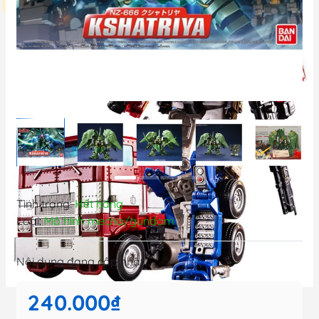
Tình trạng:
Hết hàng
Loại:
Mô hình mecha/gundam
Nội dung đang cập nhật...
240.000₫
Giới thiệu