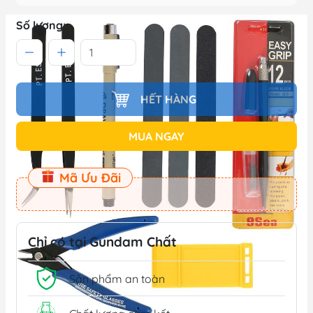
Số lượng:
HẾT HÀNG
MUA NGAY
Mã Ưu Đãi
Chỉ có tại Gundam Chất
Sản phẩm an toàn