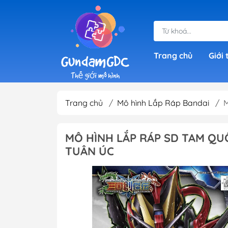
Trang chủ
Giới 
Trang chủ
/
Mô hình Lắp Ráp Bandai
/
M
Gundam Giá Rẻ
SD Gundam (Sup
MÔ HÌNH LẮP RÁP SD TAM QU
Deformed)
TUÂN ÚC
HG Gundam ( Hig
RG 1/144 Gundam
Grade)
IBO Gundam (1/1
RE 1/100 Gundam