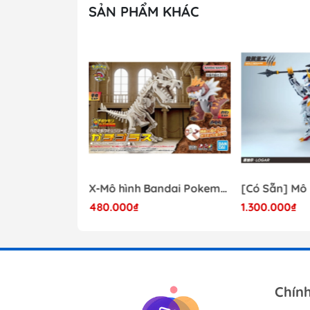
SẢN PHẨM KHÁC
- 41%
Mô hình Lắp Ráp Bandai Star Wars 1/72 Perfect Grade Millennium Falcon [2375614]
X-Mô hình Bandai Pokemon PLAMO COLLECTION Fossil Pokemon Series Tyrantrum
480.000₫
1.300.000₫
17.000.000₫
Chín