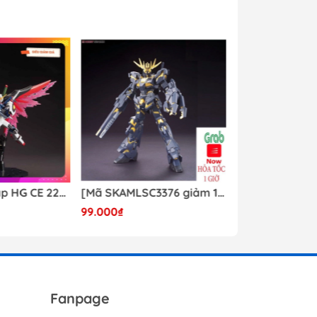
Mô hình lắp ráp HG CE 224 Destiny Revive Daban [TẶNG WING EFFECT]
[Mã SKAMLSC3376 giảm 10% đơn 100K] Mô Hình lắp ráp Gundam HG Unicorn Gundam 02 Banshee (Destroy Mode) 134 Daban
99.000₫
Liên hệ
Fanpage