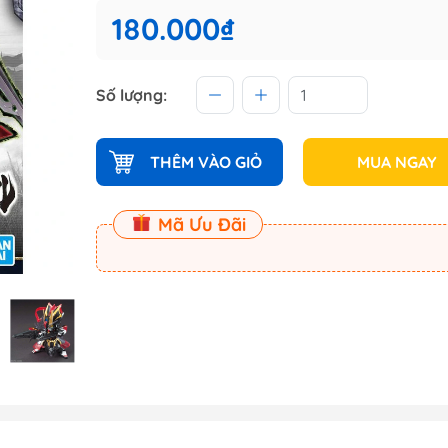
 (Master
180.000₫
Master
Số lượng:
ect
THÊM VÀO GIỎ
MUA NGAY
am
Mã Ưu Đãi
Dụng Cụ Dspia