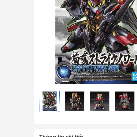
MG 1/100 Gundam
Grade)
MGEX Gundam ( 
Grade Ver.ka)
PG Gundam (Perf
Grade)
Mega Size Gund
Gundam Bandai
Gundam Daban
Gundam Jijia
Thông tin chi tiết