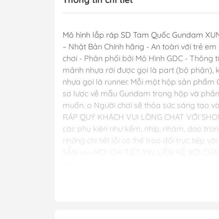
Mô hình lắp ráp SD Tam Quốc Gundam XUN 
– Nhật Bản Chính hãng - An toàn với trẻ em - 
chơi - Phân phối bởi Mô Hình GDC - Thông t
mảnh nhựa rời được gọi là part (bộ phận), 
nhựa gọi là runner. Mỗi một hộp sản phẩm G
sơ lược về mẫu Gundam trong hộp và phần h
muốn. o Người chơi sẽ thỏa sức sáng tạo
RÁP QUÝ KHÁCH VUI LÒNG CHAT VỚI SHOP
các phụ kiện như kềm, nhíp, nhám, dao tron
những chi tiết lỗi có thể trao đổi trực t
SẴN =>> MỌI CHI TIẾT XIN LIÊN HỆ VỚI CỬ
#shopeegdc #xunyu