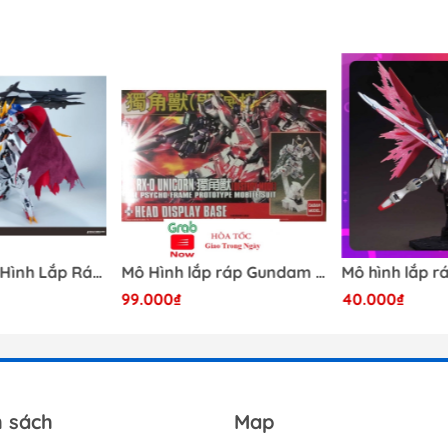
[Có Sẵn] Mô Hình Lắp Ráp 1/60 Barbatos Logar Wolf Remains Meavy Industries
Mô Hình lắp ráp Gundam HG RX-0 Unicorn Gundam Destroy Mode 100 Daban
99.000₫
40.000₫
h sách
Map