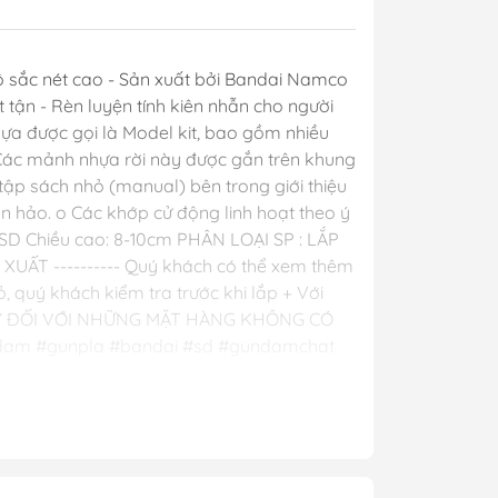
y Mio
sắc nét cao - Sản xuất bởi Bandai Namco
ất tận - Rèn luyện tính kiên nhẫn cho người
- Phụ Kiện
hựa được gọi là Model kit, bao gồm nhiều
. Các mảnh nhựa rời này được gắn trên khung
tập sách nhỏ (manual) bên trong giới thiệu
ya
 hảo. o Các khớp cử động linh hoạt theo ý
 lông, cọ)
SD Chiều cao: 8-10cm PHÂN LOẠI SP : LẮP
Mr Hobby
 ---------- Quý khách có thể xem thêm
 quý khách kiểm tra trước khi lắp + Với
y Ba Nha
-14 NGÀY ĐỐI VỚI NHỮNG MẶT HÀNG KHÔNG CÓ
gundam #gunpla #bandai #sd #gundamchat