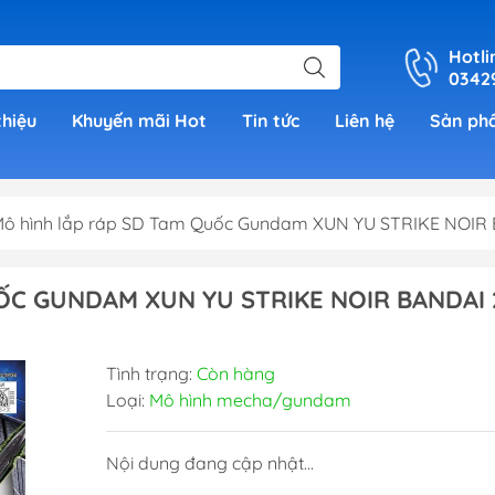
Hotli
0342
thiệu
Khuyến mãi Hot
Tin tức
Liên hệ
Sản ph
ô hình lắp ráp SD Tam Quốc Gundam XUN YU STRIKE NOIR 
er
ỐC GUNDAM XUN YU STRIKE NOIR BANDAI 
h Grade )
Tình trạng:
Còn hàng
 (Real
Loại:
Mô hình mecha/gundam
00)
Nội dung đang cập nhật...