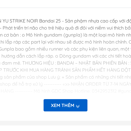
Dụng Cụ Hobb
Dụng Cụ Stedi
YU STRIKE NOIR Bandai 25 - Sản phậm nhựa cao cấp với độ 
Sơn Jumpwind
Phát triển trí não cho trẻ hiệu quả đi đôi với niềm vui thích b
Dụng Cụ Ustar 
in cơ bản : o Mô hình gundam (gunpla) là một loại mô hình n
Mô Hình
khi lắp ráp các part lại với nhau sẽ được mô hình hoàn chỉnh
unpla bao gồm nhiều runner và các phụ kiện liên quan, một 
Phụ kiện Tami
ướng dẫn cách lắp ráp. o Dòng gundam với các chi tiết hoàn
Bút kẻ ( tô, bút
 và đam mê. THƯƠNG HIỆU : BANDAI – NHẬT BẢN PHIÊN BẢN : 
Sơn, Dụng Cụ 
 TRƯỚC KHI MUA HÀNG TRÁNH SẢN PHẨM HẾT HÀNG ĐỘT XUẤT
g sản phẩm của shop Lưu ý: + Sản phẩm có những chi tiết nhỏ,
Sơn Vallejo Tâ
iếp với shop để hỗ trợ xử lý ---------- =>> NHẬN ORDER TỪ 7
Sơn Tamiya
A HÀNG ---------- Mô hình GDC Shop Hotline: 0342952312 #
Sơn BT
XEM THÊM
Sơn Sunin 7
Sơn Gaia