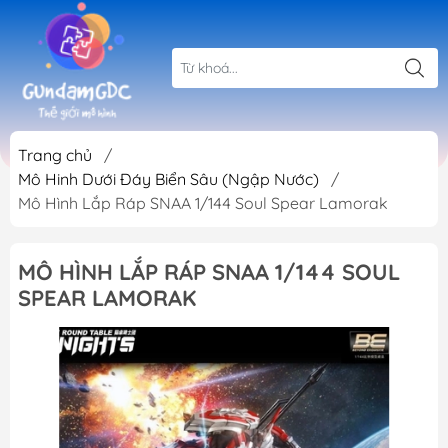
Trang chủ
/
Mô Hinh Dưới Đáy Biển Sâu (Ngập Nước)
/
Mô Hình Lắp Ráp SNAA 1/144 Soul Spear Lamorak
MÔ HÌNH LẮP RÁP SNAA 1/144 SOUL
SPEAR LAMORAK