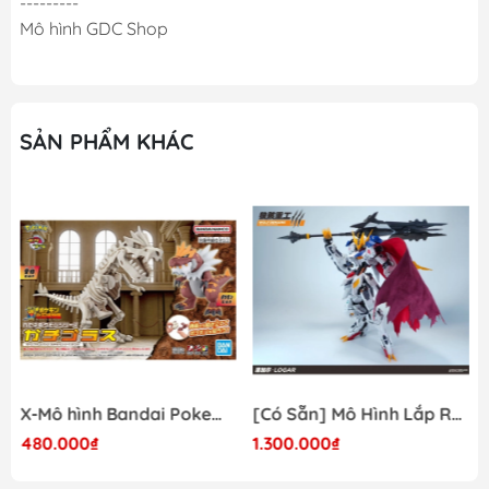
---------
Mô hình GDC Shop
SẢN PHẨM KHÁC
X-Mô hình Bandai Pokemon PLAMO COLLECTION Fossil Pokemon Series Tyrantrum
[Có Sẵn] Mô Hình Lắp Ráp 1/60 Barbatos Logar Wolf Remains Meavy Industries
480.000₫
1.300.000₫