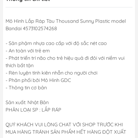
Mô Hình Lắp Ráp Tàu Thousand Sunny Plastic model
Bandai 4573102574268
- Sản phậm nhựa cao cấp với độ sắc nét cao
- An toàn với trẻ em
- Phát triển trí não cho trẻ hiệu quả đi đôi với niềm vui
thích bất tận
- Rèn luyện tính kiên nhẫn cho người chơi
- Phân phối bởi Mô Hình GDC
- Thông tin cơ bản
Sản xuất: Nhật Bản
PHÂN LOẠI SP : LẮP RÁP
QUÝ KHÁCH VUI LÒNG CHAT VỚI SHOP TRƯỚC KHI
MUA HÀNG TRÁNH SẢN PHẨM HẾT HÀNG ĐỘT XUẤT