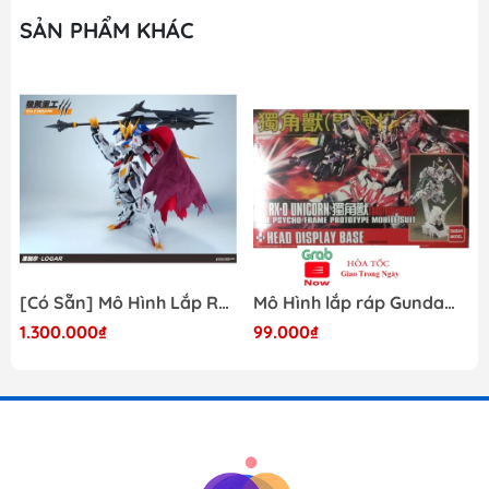
SẢN PHẨM KHÁC
[Có Sẵn] Mô Hình Lắp Ráp 1/60 Barbatos Logar Wolf Remains Meavy Industries
Mô Hình lắp ráp Gundam HG RX-0 Unicorn Gundam Destroy Mode 100 Daban
1.300.000₫
99.000₫