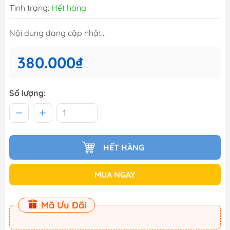
Tình trạng:
Hết hàng
Nội dung đang cập nhật...
380.000₫
Số lượng:
HẾT HÀNG
MUA NGAY
Mã Ưu Đãi