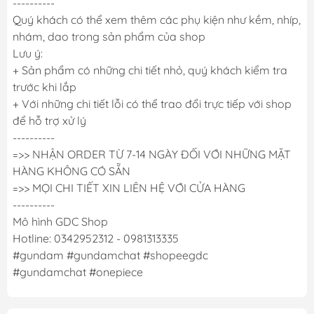
----------
Quý khách có thể xem thêm các phụ kiện như kềm, nhíp,
nhám, dao trong sản phẩm của shop
Lưu ý:
+ Sản phẩm có những chi tiết nhỏ, quý khách kiểm tra
trước khi lắp
+ Với những chi tiết lỗi có thể trao đổi trực tiếp với shop
để hỗ trợ xử lý
----------
=>> NHẬN ORDER TỪ 7-14 NGÀY ĐỐI VỚI NHỮNG MẶT
HÀNG KHÔNG CÓ SẴN
=>> MỌI CHI TIẾT XIN LIÊN HỆ VỚI CỬA HÀNG
----------
Mô hình GDC Shop
Hotline: 0342952312 - 0981313335
#gundam #gundamchat #shopeegdc
#gundamchat #onepiece