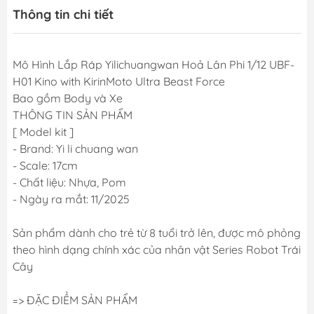
Thông tin chi tiết
Mô Hình Lắp Ráp Yilichuangwan Hoả Lân Phi 1/12 UBF-
H01 Kino with KirinMoto Ultra Beast Force
Bao gồm Body và Xe
THÔNG TIN SẢN PHẨM
[ Model kit ]
- Brand: Yi li chuang wan
- Scale: 17cm
- Chất liệu: Nhựa, Pom
- Ngày ra mắt: 11/2025
Sản phẩm dành cho trẻ từ 8 tuổi trở lên, được mô phỏng
theo hình dạng chính xác của nhân vật Series Robot Trái
Cây
=> ĐẶC ĐIỂM SẢN PHẨM