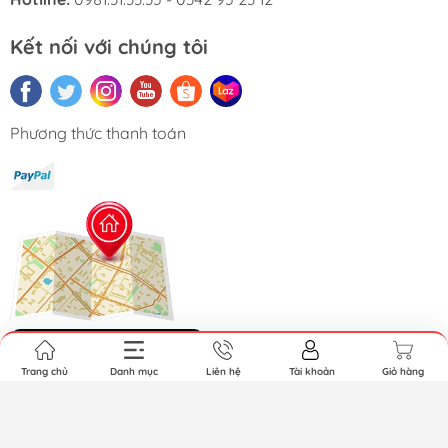
Kết nối với chúng tôi
Phương thức thanh toán
Hệ thống cửa hàng
Trang chủ
Danh mục
Liên hệ
Tài khoản
Giỏ hàng
Bản quyền thuộc về GundamGDC. Cung cấp bởi Sapo.