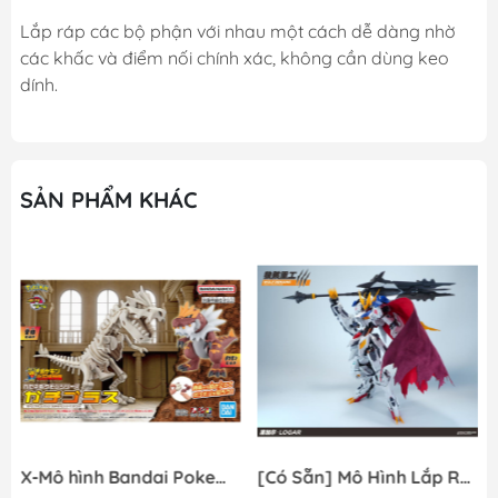
Lắp ráp các bộ phận với nhau một cách dễ dàng nhờ
các khấc và điểm nối chính xác, không cần dùng keo
dính.
SẢN PHẨM KHÁC
X-Mô hình Bandai Pokemon PLAMO COLLECTION Fossil Pokemon Series Tyrantrum
[Có Sẵn] Mô Hình Lắp Ráp 1/60 Barbatos Logar Wolf Remains Meavy Industries