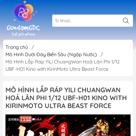
Trang chủ
/
Mô Hinh Dưới Đáy Biển Sâu (Ngập Nước)
/
Mô Hình Lắp Ráp YiLi ChuangWan Hoả Lân Phi 1/12
UBF-H01 Kino with KirinMoto Ultra Beast Force
MÔ HÌNH LẮP RÁP YILI CHUANGWAN
HOẢ LÂN PHI 1/12 UBF-H01 KINO WITH
KIRINMOTO ULTRA BEAST FORCE