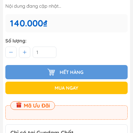
Nội dung đang cập nhật...
140.000₫
Số lượng:
HẾT HÀNG
MUA NGAY
Mã Ưu Đãi
Chỉ có tại Gundam Chất