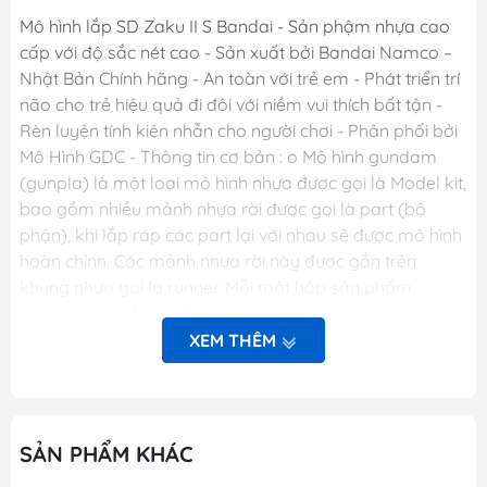
Mô hình lắp SD Zaku II S Bandai - Sản phậm nhựa cao
cấp với độ sắc nét cao - Sản xuất bởi Bandai Namco –
Nhật Bản Chính hãng - An toàn với trẻ em - Phát triển trí
não cho trẻ hiệu quả đi đôi với niềm vui thích bất tận -
Rèn luyện tính kiên nhẫn cho người chơi - Phân phối bởi
Mô Hình GDC - Thông tin cơ bản : o Mô hình gundam
(gunpla) là một loại mô hình nhựa được gọi là Model kit,
bao gồm nhiều mảnh nhựa rời được gọi là part (bộ
phận), khi lắp ráp các part lại với nhau sẽ được mô hình
hoàn chỉnh. Các mảnh nhựa rời này được gắn trên
khung nhựa gọi là runner. Mỗi một hộp sản phẩm
Gunpla bao gồm nhiều runner và các phụ kiện liên
quan, một tập sách nhỏ (manual) bên trong giới thiệu
XEM THÊM
sơ lược về mẫu Gundam trong hộp và phần hướng dẫn
cách lắp ráp. o Dòng gundam với các chi tiết hoàn hảo.
o Các khớp cử động linh hoạt theo ý muốn. o Người chơi
sẽ thỏa sức sáng tạo và đam mê. THƯƠNG HIỆU :
SẢN PHẨM KHÁC
BANDAI – NHẬT BẢN PHIÊN BẢN : SD [SUPER DEFORM]